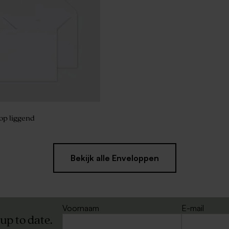
op liggend
Bekijk alle Enveloppen
Voornaam
E-mail
 up to date.