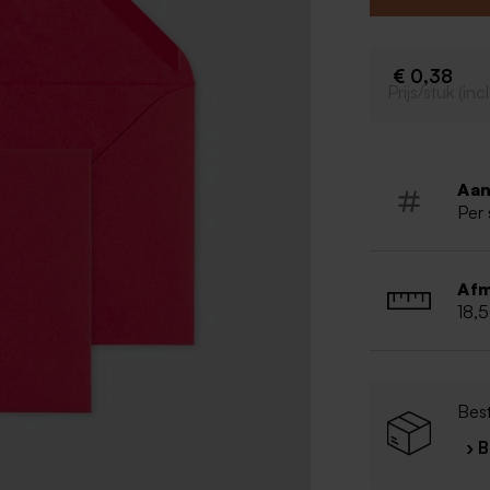
€ 0,38
Prijs/stuk (in
Aan
Per 
Afm
18,
Bes
› 