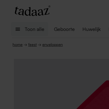
Toon alle
Geboorte
Huwelijk
home
→
feest
→
enveloppen