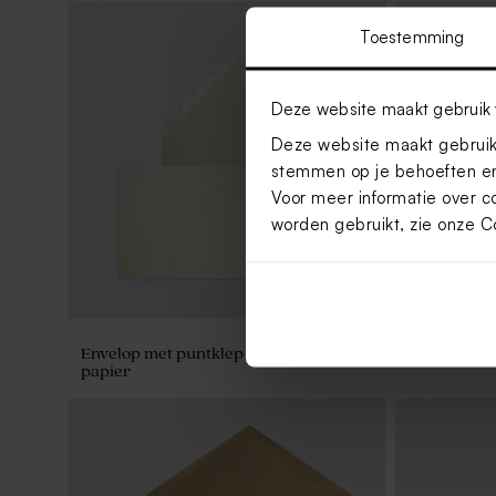
Toestemming
Deze website maakt gebruik 
Sluitsticker 'party' met droogbloemen
(3,7 cm)
Deze website maakt gebruik 
stemmen op je behoeften en
Voor meer informatie over c
worden gebruikt, zie onze
C
Envelop met puntklep in gerecycleerd
Liggende e
papier