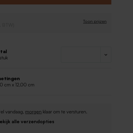
Toon prijzen
cl. BTW)
tal
stuk
etingen
50 cm x 12,00 cm
tel vandaag,
morgen
klaar om te versturen.
Bekijk alle verzendopties