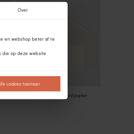
Over
te en webshop beter af te
es die op deze website
lle cookies toestaan
Envelop lang gerecycleerd papier