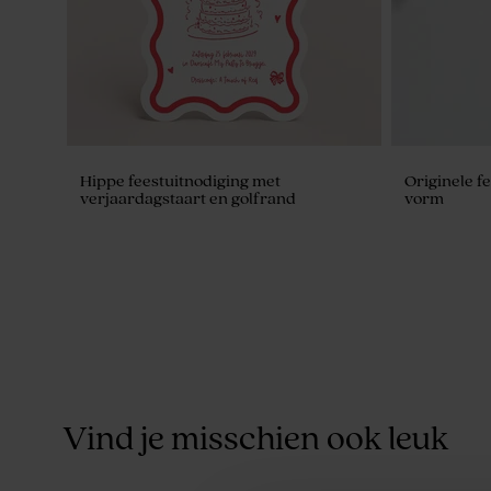
Hippe feestuitnodiging met
Originele fe
verjaardagstaart en golfrand
vorm
Vind je misschien ook leuk