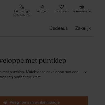
Hulp nodig ?
Inloggen
Favorieten
Winkelmandje
050 407 910
Cadeaus
Zakelijk
veloppe met puntklep
 met puntklep. Match deze enveloppe met een
 voor een perfect resultaat.
Voeg toe aan winkelmandje