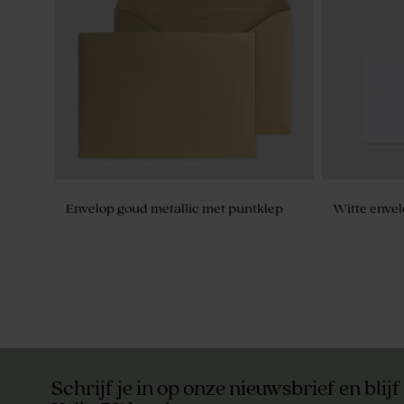
Envelop goud metallic met puntklep
Witte envel
Schrijf je in op onze nieuwsbrief en blijf