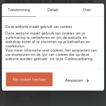
Mini kinderkerstkaartje met
Mini kinderkerstkaart met
kleurplaat van rendier
schattig rendier en streepjes
Toestemming
Details
Over
Bekijk alle Kerstkaarten
Deze website maakt gebruik van cookies
Deze website maakt gebruik van cookies om je
surfervaring te verbeteren en om de website en
webshop beter af te stemmen op je behoeften en
voorkeuren.
Voor meer informatie over cookies, het aanpassen van
uw voorkeuren en de lijst van cookies die op deze
Enveloppen
website worden gebruikt, zie onze
Cookieverklaring
.
Alle cookies toestaan
Aanpassen