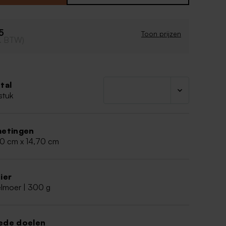
 vorm
75
Toon prijzen
cl. BTW)
tal
stuk
etingen
70 cm x 14,70 cm
ier
elmoer | 300 g
ede doelen