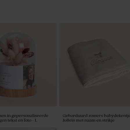
en in gepersonaliseerde
Geborduurd zomers babydekentje
gen tekst en foto - L
Jollein met naam en strikje