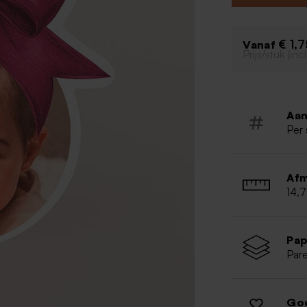
Originele
€ 1,
Vanaf
Prijs/stuk (in
Aan
Per 
Afm
14,
Pap
Par
Go