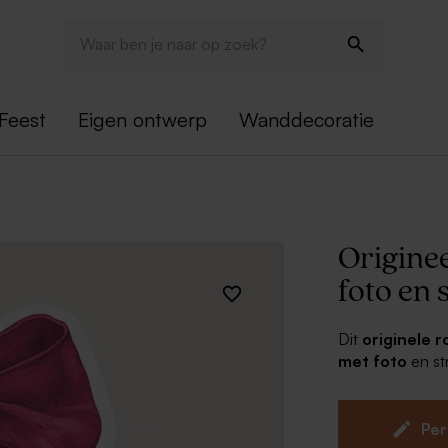
Feest
Eigen ontwerp
Wanddecoratie
Originee
foto en 
Dit
originele 
met foto
en st
jouw persoonli
op een unieke m
Per
Uniek on