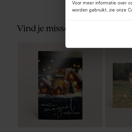
Voor meer informatie over c
worden gebruikt, zie onze
C
Vind je misschien ook leuk
Houten memory box | klapdeksel
Houten fot
vakantiefoto