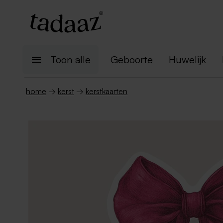
Toon alle
Geboorte
Huwelijk
home
→
kerst
→
kerstkaarten