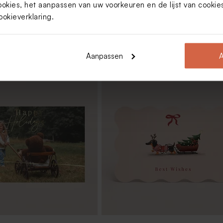
ookies, het aanpassen van uw voorkeuren en de lijst van cooki
ookieverklaring
.
Aanpassen
A
ohouder met 10
's