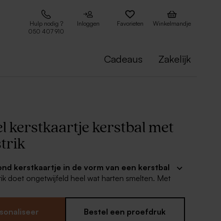
Hulp nodig ?
Inloggen
Favorieten
Winkelmandje
050 407 910
Cadeaus
Zakelijk
l kerstkaartje kerstbal met
strik
rond kerstkaartje in de vorm van een kerstbal
rik doet ongetwijfeld heel wat harten smelten. Met
jke boodschap erop komen je warme kerstwensen
anier aan bij vrienden en familie.
sonaliseer
Bestel een proefdruk
twerp