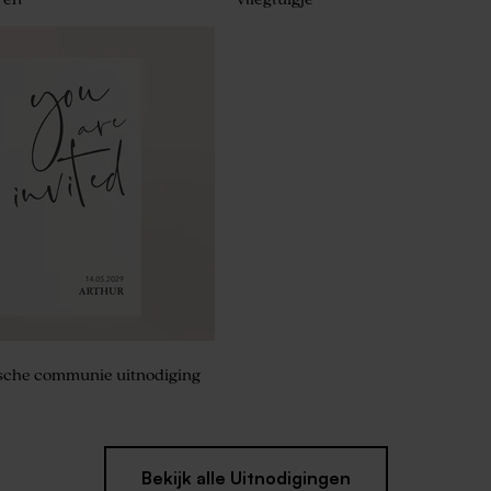
atoen large
ische communie uitnodiging
Bekijk alle Uitnodigingen