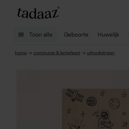
Toon alle
Geboorte
Huwelijk
home
→
communie & lentefeest
→
uitnodigingen