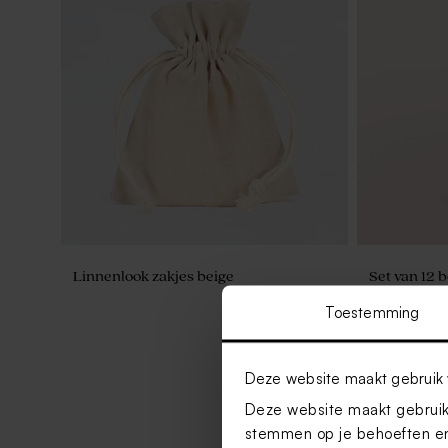
Linnenlook zakjes beige
Set van 12 
badbom - w
Toestemming
Deze website maakt gebruik 
Deze website maakt gebruik 
stemmen op je behoeften en