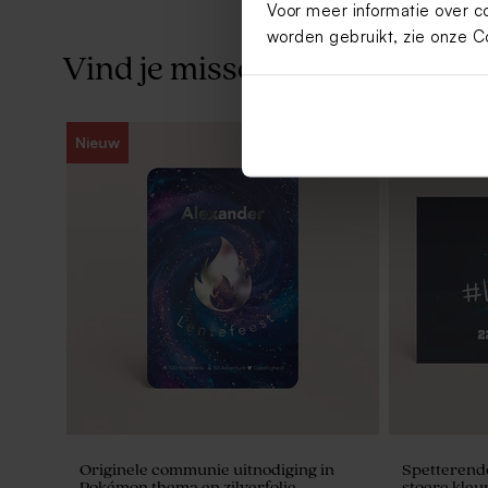
Voor meer informatie over c
worden gebruikt, zie onze
C
Vind je misschien ook leuk
Nieuw
Houten potlood met beige molentje
Droogbloemb
Originele communie uitnodiging in
Spetterend
Pokémon thema en zilverfolie
stoere kleu