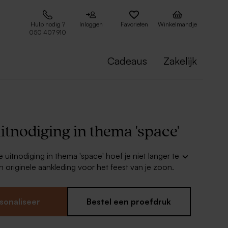
Hulp nodig ?
Inloggen
Favorieten
Winkelmandje
050 407 910
Cadeaus
Zakelijk
itnodiging in thema 'space'
 uitnodiging in thema 'space' hoef je niet langer te
 originele aankleding voor het feest van je zoon.
 uitnodiging met bijpassende bedankjes,
en snoepzakjes voor een origineel feest!
sonaliseer
Bestel een proefdruk
art
voriete kleuren en lettertype in de editor