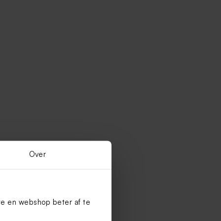
Over
te en webshop beter af te