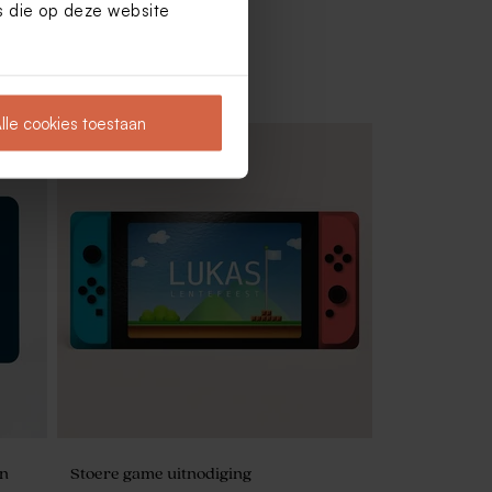
es die op deze website
lle cookies toestaan
ge
Velvet doosje rond beige
en
Stoere game uitnodiging