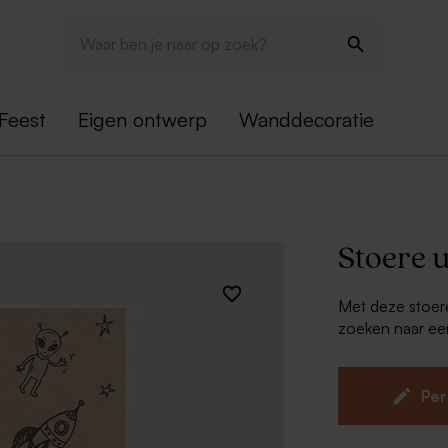
Feest
Eigen ontwerp
Wanddecoratie
Stoere u
Met deze stoere
zoeken naar een
Combineer deze
bedankkaartjes 
Per
Enkele ka
Kies je fa