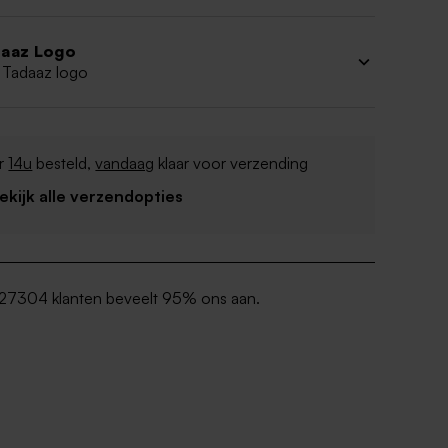
aaz Logo
 Tadaaz logo
r
14u
besteld,
vandaag
klaar voor verzending
Bekijk alle verzendopties
27304 klanten beveelt 95% ons aan.