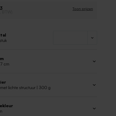
43
Toon prijzen
cl. BTW)
tal
stuk
rm
 17 cm
ier
met lichte structuur | 300 g
iekleur
n