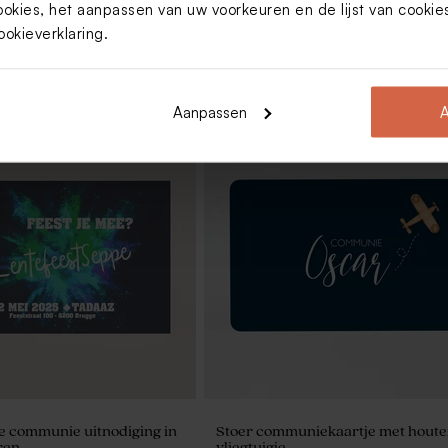
ookies, het aanpassen van uw voorkeuren en de lijst van cooki
ookieverklaring
.
Aanpassen
A
Met hout
oeketje wit (12 cm)
Gepersonaliseerd potlood met bei
molentje
e communie uitnodiging in
Stoer communiekaartje met hout
ren
vliegtuigje