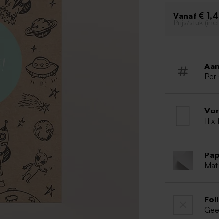
€ 1,
Vanaf
Prijs/stuk (in
Aan
Per 
Vo
11 x
Pap
Mat 
Fol
Gee