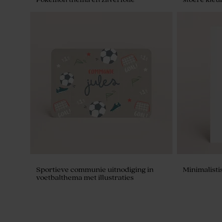
Beige lint katoen small
Beige lint k
Sportieve communie uitnodiging in
Minimalist
voetbalthema met illustraties