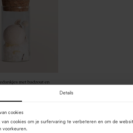
bedankjes met badzout en
it/geel
Details
Toon meer
van cookies
van cookies om je surfervaring te verbeteren en om de websi
 voorkeuren.