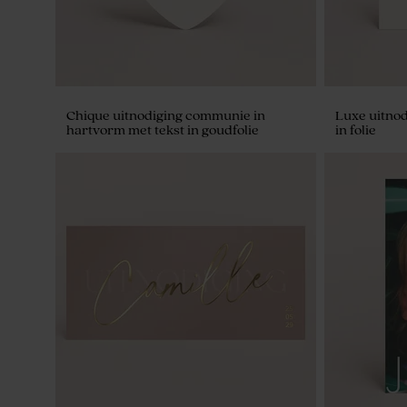
Chique uitnodiging communie in
Luxe uitno
hartvorm met tekst in goudfolie
in folie
Label met foto en goudfolie
Sticker bel