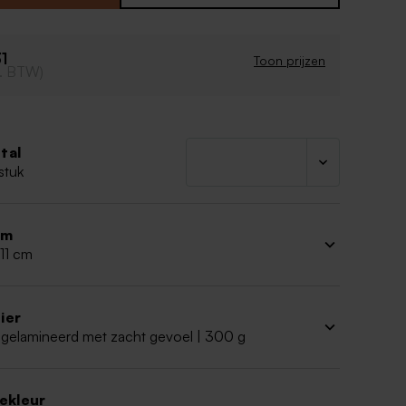
n
art
31
Toon prijzen
cl. BTW)
tal
stuk
rm
 11 cm
ier
 gelamineerd met zacht gevoel | 300 g
iekleur