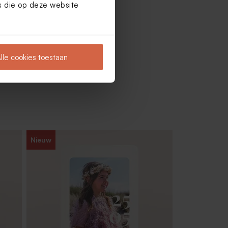
es die op deze website
lle cookies toestaan
Nieuw
Snoepzakje met foto en stijlvolle
goudfolie