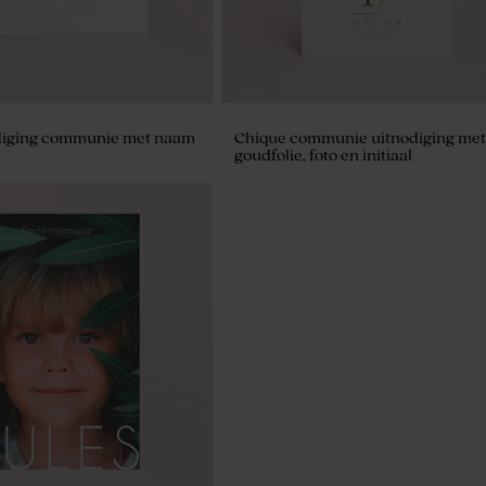
diging communie met naam
Chique communie uitnodiging met
goudfolie, foto en initiaal
lenblaas met foto en naam