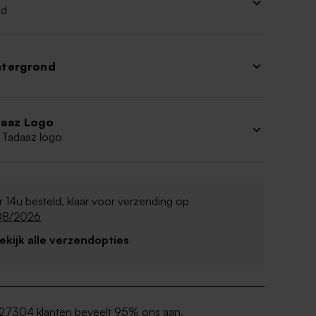
ud
htergrond
aaz Logo
 Tadaaz logo
 14u besteld, klaar voor verzending op
08/2026
Bekijk alle verzendopties
27304 klanten beveelt 95% ons aan.