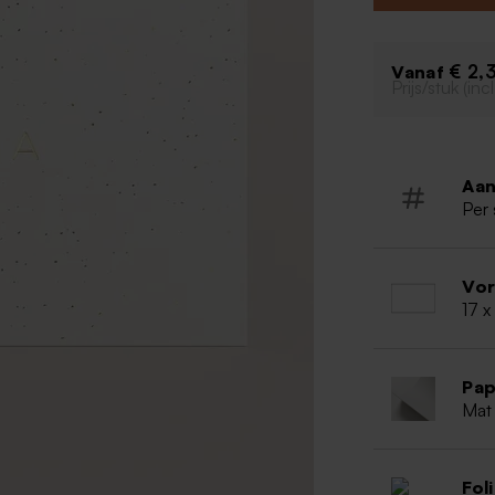
Hip desig
Enkele ka
Met folie
€ 2,
Vanaf
Prijs/stuk (in
Aan
Per 
Vo
17 x
Pap
Mat
Fol