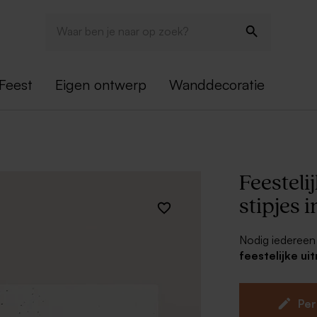
Feest
Eigen ontwerp
Wanddecoratie
Feesteli
stipjes 
Nodig iedereen
feestelijke ui
folie
. De naam e
kan deze kaart 
het feestvarken
Per