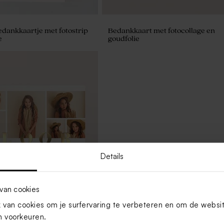
edankkaartje met fotostrip
Bedankkaart met fotocollage en
e
goudfolie
Details
van cookies
van cookies om je surfervaring te verbeteren en om de websi
ische bedankkaart
 voorkeuren.
et 7 foto's en goudfolie