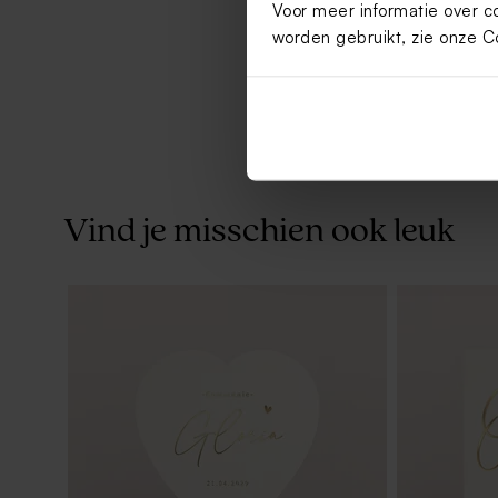
Voor meer informatie over c
worden gebruikt, zie onze
C
Vind je misschien ook leuk
Grote ronde sticker met foto en naam
Vierkante s
(8,3 cm)