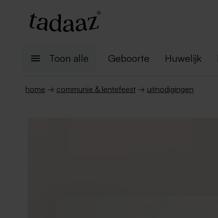
Toon alle
Geboorte
Huwelijk
home
→
communie & lentefeest
→
uitnodigingen