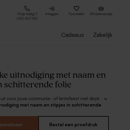
Hulp nodig ?
Inloggen
Favorieten
Winkelmandje
050 407 910
Cadeaus
Zakelijk
jke uitnodiging met naam en
in schitterende folie
 uit voor jouw communie- of lentefeest met deze
tnodiging met naam en stipjes in schitterende
n stipjes zijn in folie, kies je favoriete foliekleur. Je
helemaal zelf bewerken met eigen tekst, naam van
 en datum van het feest.
sonaliseer
Bestel een proefdruk