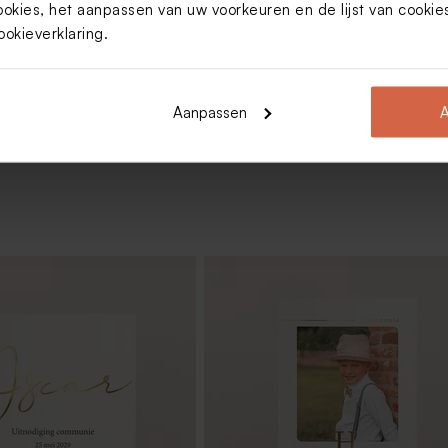
ookies, het aanpassen van uw voorkeuren en de lijst van cooki
ookieverklaring
.
Toon meer
Aanpassen
A
ticker met foto en naam
Minimalistische naamsticker met
initiaal (4,4 cm)