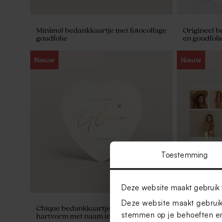
Minimal bedankkaartje met fotocollage
Origineel b
goudfolie
en goudfoli
Nieuw
Nieuw
Toestemming
Deze website maakt gebruik 
Deze website maakt gebruik 
Chique bedankkaartje communie in
Minimalist
stemmen op je behoeften en
hartvorm met naam in goudfolie
lentefeest m