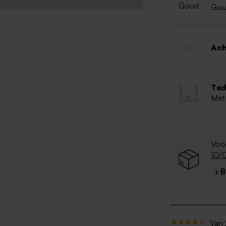
Go
Ac
Tad
Met
Voor
10/
› 
Van 