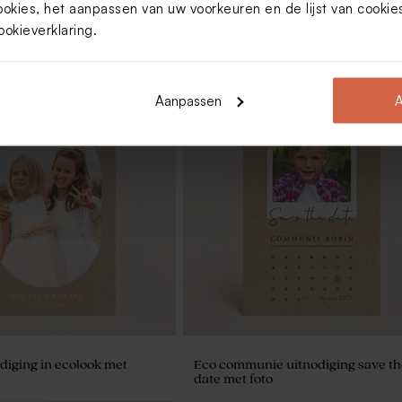
ookies, het aanpassen van uw voorkeuren en de lijst van cooki
ookieverklaring
.
Aanpassen
A
oepzakje met foto en
Transparant schuifdoosje ecolook
naam
diging in ecolook met
Eco communie uitnodiging save th
date met foto