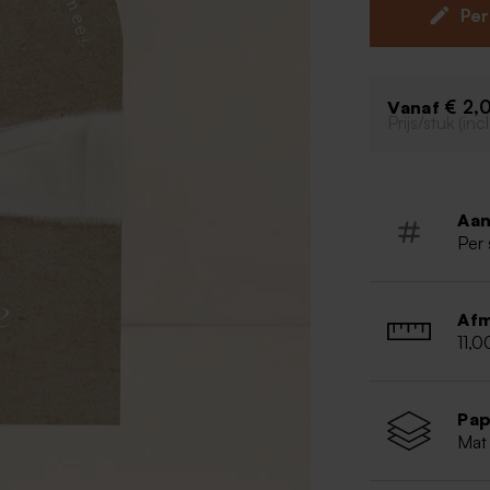
Je kan deze kaa
Per
naam van het f
bijpassende be
Chique d
€ 2,
Vanaf
Prijs/stuk (in
Originele
*De droogb
inbegrepe
Inclusief 
Aan
Per 
Afm
11,0
Pap
Mat 