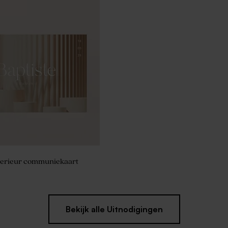
nukaart eco met eigen
interieur communiekaart
Bekijk alle Uitnodigingen