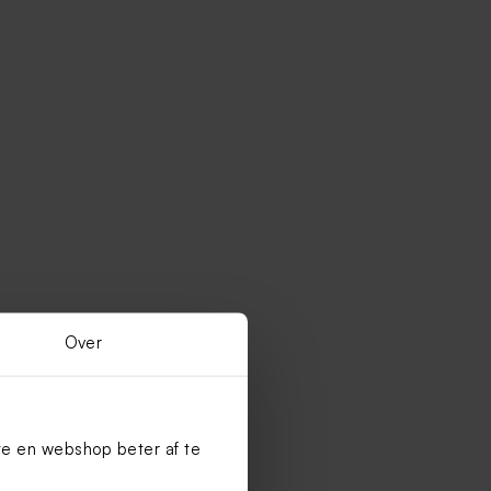
Over
te en webshop beter af te