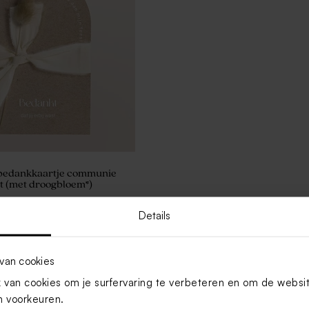
bedankkaartje communie
st (met droogbloem*)
Details
Toon meer
van cookies
van cookies om je surfervaring te verbeteren en om de websi
 voorkeuren.