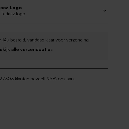
aaz Logo
 Tadaaz logo
r
14u
besteld,
vandaag
klaar voor verzending
Bekijk alle verzendopties
27303 klanten beveelt 95% ons aan.