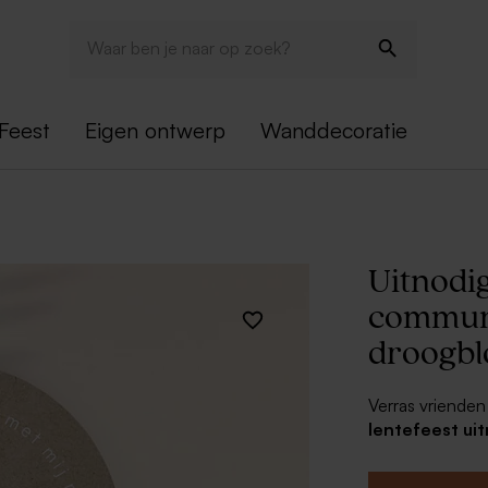
Feest
Eigen ontwerp
Wanddecoratie
Uitnodi
communi
droogbl
Verras vrienden
lentefeest ui
luxe uitnodigi
feestje van het j