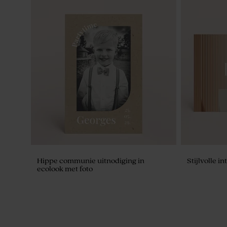
Ecolook chipswikkel met naam en
Dubbele me
datum
tekst
Hippe communie uitnodiging in
Stijlvolle 
ecolook met foto