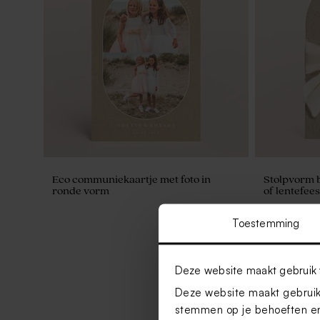
Eco communiekaartje met foto in
Stolpvorm 
ronde vorm
of lentefee
Toestemming
Deze website maakt gebruik 
Deze website maakt gebruik 
stemmen op je behoeften en