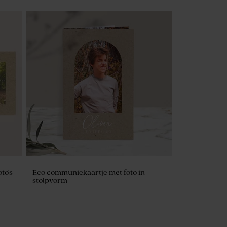
to's
Eco communiekaartje met foto in
stolpvorm