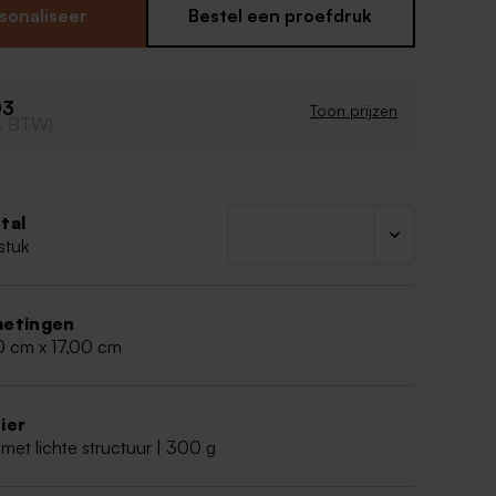
rt helemaal zelf bewerken met eigen tekst, foto's,
sonaliseer
Bestel een proefdruk
eestvarken en datum van het feest. Combineer met
dankkaartjes en bedankjes voor een mooi geheel.
esign
03
Toon prijzen
cl. BTW)
 vorm
loemen dien je apart te bestellen, ze zijn niet
n!
beige lint van 50cm (zelf te bevestigen)
tal
stuk
etingen
0 cm x 17,00 cm
ier
met lichte structuur | 300 g