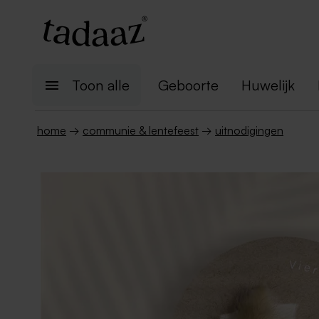
Toon alle
Geboorte
Huwelijk
home
→
communie & lentefeest
→
uitnodigingen