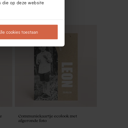
es die op deze website
lle cookies toestaan
 met
Rond label met naam van het
feestvarken
e
Communiekaartje ecolook met
afgeronde foto