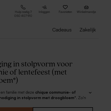
Hulp nodig ?
Inloggen
Favorieten
Winkelmandje
050 407 910
Cadeaus
Zakelijk
ging in stolpvorm voor
e of lentefeest (met
oem*)
 en familie met deze
chique communie- of
tnodiging in stolpvorm met droogbloem*
. Zo'n
ng schept meteen hoge verwachtingen voor het
aar!