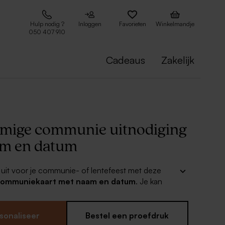
Hulp nodig ?
Inloggen
Favorieten
Winkelmandje
050 407 910
Cadeaus
Zakelijk
mige communie uitnodiging
m en datum
uit voor je communie- of lentefeest met deze
communiekaart met naam en datum
. Je kan
maal zelf bewerken met je favoriete kleuren, naam
arken en datum van het feest. Combineer met
dankkaartjes en bedankjes voor een mooi geheel.
sonaliseer
Bestel een proefdruk