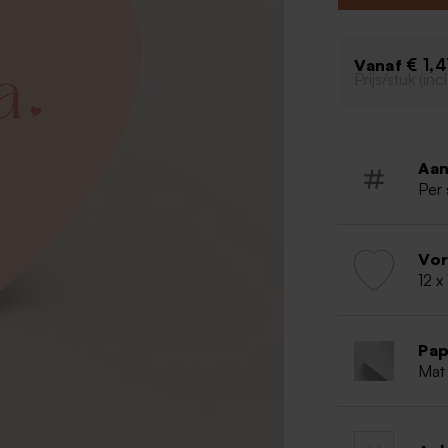
Hip desig
Enkele ka
Originele
€ 1,
Vanaf
Prijs/stuk (in
Aan
Per 
Vo
12 x
Pap
Mat 