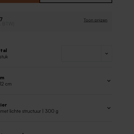
n
art
 vorm
47
Toon prijzen
cl. BTW)
tal
stuk
rm
 12 cm
ier
met lichte structuur | 300 g