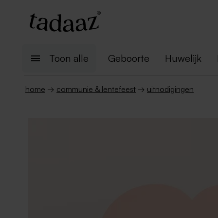
Toon alle
Geboorte
Huwelijk
home
→
communie & lentefeest
→
uitnodigingen