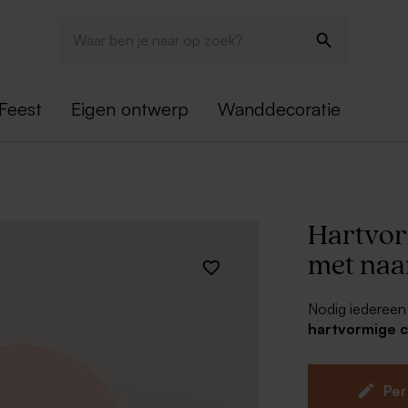
Feest
Eigen ontwerp
Wanddecoratie
Hartvor
met naa
Nodig iedereen 
hartvormige 
deze kaart hele
van het feestv
bijpassende be
Per