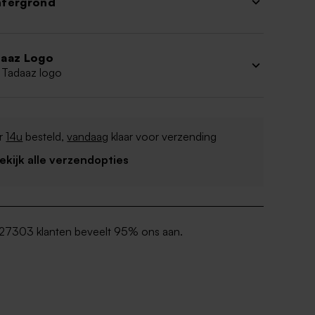
htergrond
aaz Logo
 Tadaaz logo
r
14u
besteld,
vandaag
klaar voor verzending
Bekijk alle verzendopties
27303 klanten beveelt 95% ons aan.