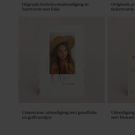
Dégradé lentefeestuitnodiging in
Originele c
hartvorm met folie
ticketvorm 
Rond naamlabel met folie op kleurrijke
Afgerond s
achtergrond
en folie
Communie uitnodiging met goudfolie
Uitnodiging
en golfrandjes
met bloemet