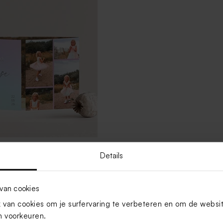
ankkaartje drieluik met
Details
lografische zilverfolie
van cookies
Nieuw
Toon meer
van cookies om je surfervaring te verbeteren en om de websi
 voorkeuren.