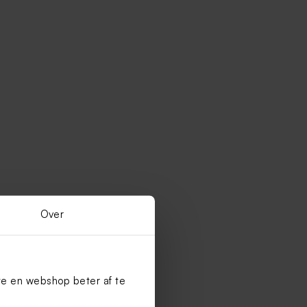
Over
te en webshop beter af te