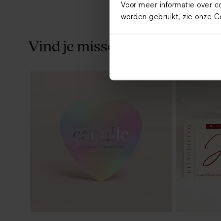
Voor meer informatie over c
worden gebruikt, zie onze
C
Vind je misschien ook leuk
Ronde naamsticker dégradé met folie
Notablokje
(4,4 cm)
holografisch