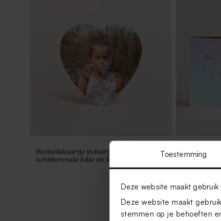
Bedankkaartje in hartjesvorm met
Dégradé bed
Toestemming
schitterende folie en foto
foto's en ho
Deze website maakt gebruik 
Deze website maakt gebruik 
stemmen op je behoeften en