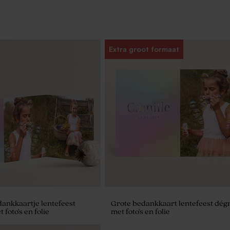
Extra groot formaat
dankkaartje lentefeest
Grote bedankkaart lentefeest dég
foto's en folie
met foto's en folie