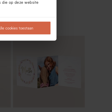
es die op deze website
lle cookies toestaan
Dégradé chipswikkel met naam en foto