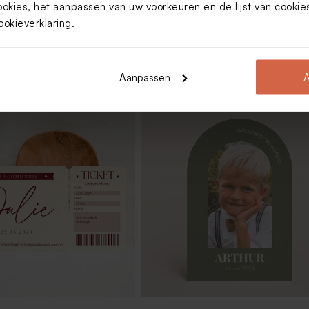
ookies, het aanpassen van uw voorkeuren en de lijst van cooki
ookieverklaring
.
Aanpassen
A
 met dégradé en
Afgerond snoepzakje communie
e folie
dégradé met foto en folie