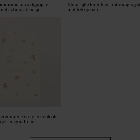
ommunie uitnodiging in
Kleurrijke lentefeest uitnodiging s
met scheurstrookje
met foto groen
noepzakje dégradé met foto
 communie stolp in ecolook
jes en goudfolie