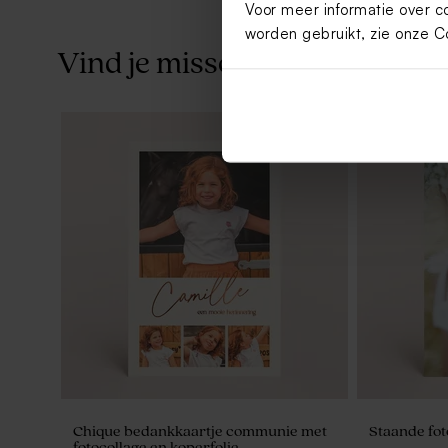
Voor meer informatie over c
worden gebruikt, zie onze
C
Vind je misschien ook leuk
Ronde sluitzegel met foto (3 cm)
Ronde fotos
Chique bedankkaartje communie met
Staande fo
fotocollage en koperfolie