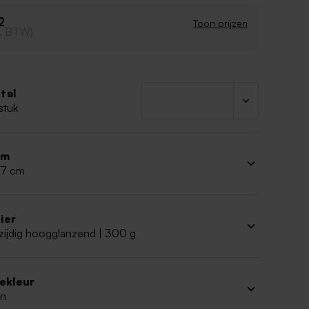
2
Toon prijzen
cl. BTW)
tal
stuk
rm
 17 cm
ier
zijdig hoogglanzend | 300 g
iekleur
n