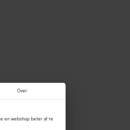
Over
te en webshop beter af te