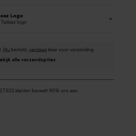
aaz Logo
 Tadaaz logo
r
14u
besteld,
vandaag
klaar voor verzending
Bekijk alle verzendopties
27302 klanten beveelt 95% ons aan.