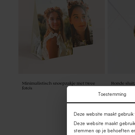
Minimalistisch snoepzakje met twee
Ronde sluit
foto's
cm)
Toestemming
Deze website maakt gebruik 
Deze website maakt gebruik 
stemmen op je behoeften en