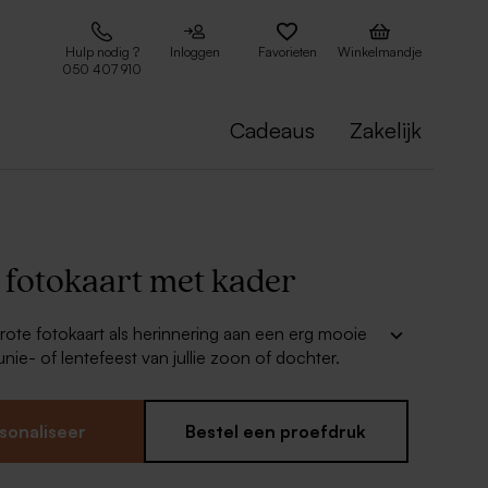
Hulp nodig ?
Inloggen
Favorieten
Winkelmandje
050 407 910
Cadeaus
Zakelijk
 fotokaart met kader
rote fotokaart als herinnering aan een erg mooie
ie- of lentefeest van jullie zoon of dochter.
art met foto
dig bedrukt
sonaliseer
Bestel een proefdruk
e hoeken