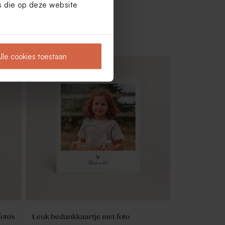
es die op deze website
lle cookies toestaan
Sticker met foto voor bellenblaas
oto's
Leuk bedankkaartje met foto