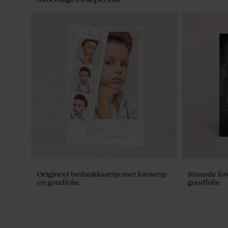
Schattige magneet met eigen foto
Origineel bedankkaartje met fotostrip
Staande fo
en goudfolie
goudfolie