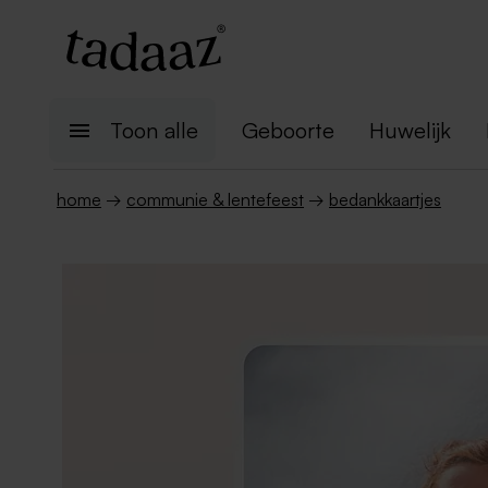
Toon alle
Geboorte
Huwelijk
home
→
communie & lentefeest
→
bedankkaartjes