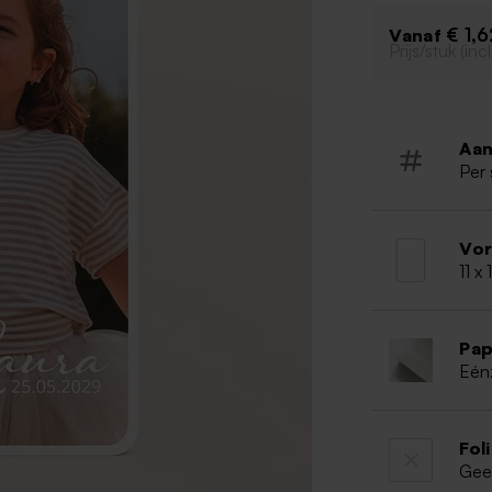
€ 1,6
Vanaf
Prijs/stuk (in
Aan
Per 
Vo
11 x
Pap
Eén
Fol
Gee