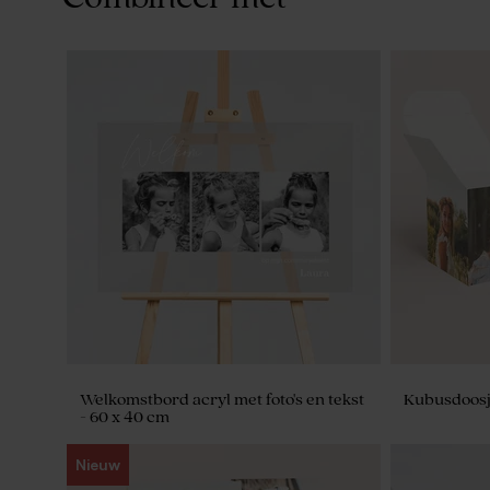
Welkomstbord acryl met foto's en tekst
Kubusdoosje
- 60 x 40 cm
Nieuw