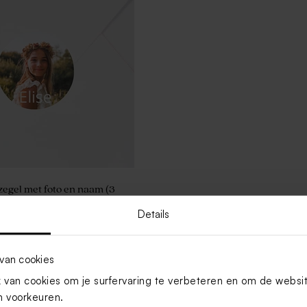
zegel met foto en naam (3
Details
Toon meer
van cookies
van cookies om je surfervaring te verbeteren en om de websi
 voorkeuren.