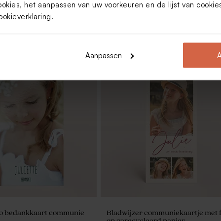
ookies, het aanpassen van uw voorkeuren en de lijst van cooki
ookieverklaring
.
Aanpassen
A
ticker met naam (4,4 cm)
Afgerond snoepzakje met foto's
to bedankkaart communie
Bladwijzer communiekaartje met f
op gerecycleerd papier