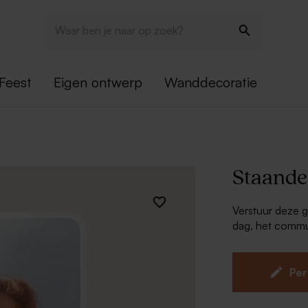
Feest
Eigen ontwerp
Wanddecoratie
Staande
Verstuur deze g
dag, het commun
Enkele ka
Dubbelzij
Per
Afgerond