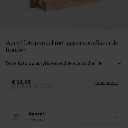
Acryl fotopaneel met gepersonaliseerde
houder
Deze
foto op acryl
is een echte eyecatcher. Je
mooie foto wordt op stijlvol acryl gedrukt. In
combinatie met het houten houdertje waarop we je
tekst laseren heb je een stijlvol geschenk. Personaliseer
€ 24,95
Toon prijzen
Prijs/stuk (incl. BTW)
met je mooiste foto en verras iemand bijzonder met dit
prachtige cadeau.
Afmeting houten fotohouder: 15cm
Afmeting acryl foto: A5
Aantal
Hout is een charmant product uit de natuur,
Per stuk
waardoor kleur en nerven kunnen variëren