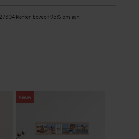
ecadiene Crosspolymer; Triethanolamine;
 Ethylhexylglycerin; BHT
27304 klanten beveelt 95% ons aan.
Nieuw