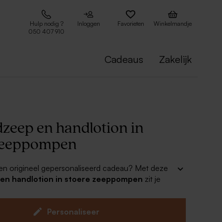
Hulp nodig ?
Inloggen
Favorieten
Winkelmandje
050 407 910
Cadeaus
Zakelijk
dzeep en handlotion in
zeeppompen
en origineel gepersonaliseerd cadeau? Met deze
 en handlotion in stoere zeeppompen
zit je
 ene pomp is gevuld met zeep en de andere met
de in de heerlijke geur 'Calendula & Bamboo'.
te foto en een leuke tekst voor een super creatief
Personaliseer