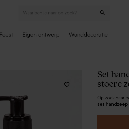
Feest
Eigen ontwerp
Wanddecoratie
Set han
stoere 
Op zoek naar e
set handzeep
zeker goed! De
handlotion, bei
Upload je moois