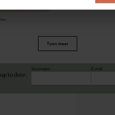
foto
Extra
Toon meer
groot
formaat
Voornaam
E-mail
 up to date.