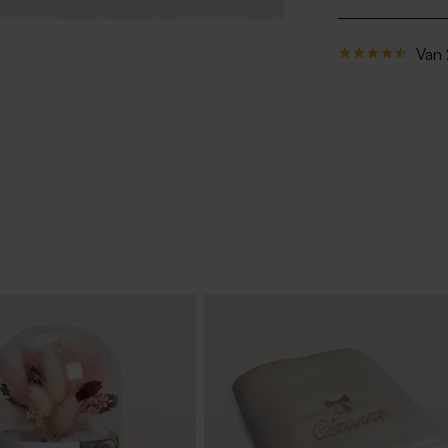
PVM/MA D
Carbomer;
Van 