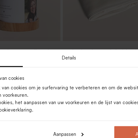
en in gepersonaliseerde
Geborduurd zomers babydekentje
gen tekst en foto - L
Jollein met naam en strikje
Details
van cookies
van cookies om je surfervaring te verbeteren en om de websi
 voorkeuren.
ookies, het aanpassen van uw voorkeuren en de lijst van cooki
ookieverklaring
.
Aanpassen
A