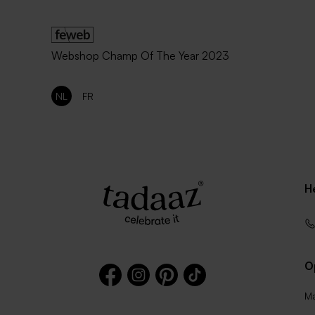
Webshop Champ Of The Year 2023
NL
FR
H
O
Ma