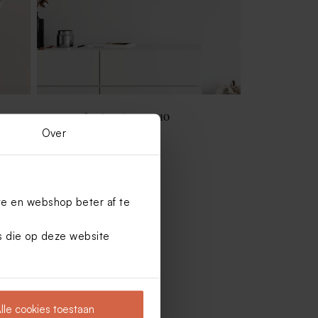
 van
Houten fotohouder met 10
vakantiefoto's
Over
te en webshop beter af te
es die op deze website
lle cookies toestaan