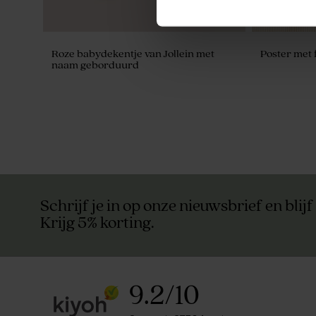
Roze babydekentje van Jollein met
Poster met 
naam geborduurd
Duurzaam
Schrijf je in op onze nieuwsbrief en blijf
Krijg 5% korting.
9.2
/
10