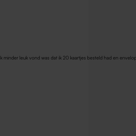
ory box met naam en
l
t ik minder leuk vond was dat ik 20 kaartjes besteld had en envel