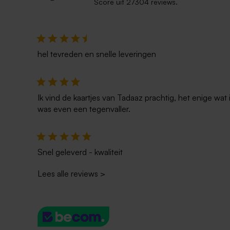
Score uit 27304 reviews.
Houten memory box | klapdeksel
Houten mem
schuifdekse
hel tevreden en snelle leveringen
Ik vind de kaartjes van Tadaaz prachtig, het enige wa
was even een tegenvaller.
Snel geleverd - kwaliteit
Lees alle reviews
>