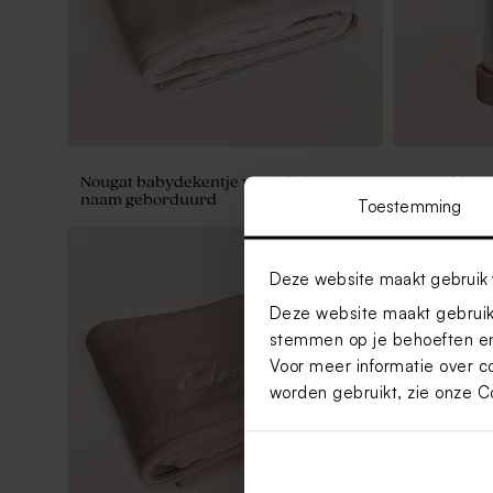
Nougat babydekentje van Jollein met
Droogbloem
naam geborduurd
stolp met ei
Toestemming
Deze website maakt gebruik 
Deze website maakt gebruik 
stemmen op je behoeften en
Voor meer informatie over c
worden gebruikt, zie onze
C