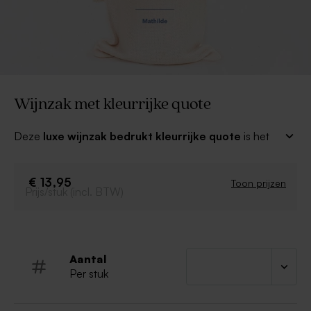
Wijnzak met kleurrijke quote
Deze
luxe wijnzak bedrukt kleurrijke quote
is het
ideale relatiegeschenk. Zet een quote op de tas waarin
je een lekkere fles wijn kan verpakken als geschenk.
€ 13,95
Toon prijzen
Prijs/stuk (incl. BTW)
Afmeting: 15x33 cm
Aantal
Per stuk