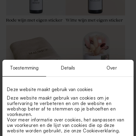
Rode wijn met eigen sticker
Witte wijn met eigen sticker
Toestemming
Details
Over
Deze website maakt gebruik van cookies
Nougat babydekentje van
Droogbloemen in
Jollein met naam
gepersonaliseerde stolp met
Deze website maakt gebruik van cookies om je
geborduurd
eigen tekst en foto - L
surfervaring te verbeteren en om de website en
webshop beter af te stemmen op je behoeften en
voorkeuren.
Nieuw
Voor meer informatie over cookies, het aanpassen van
Toon meer
uw voorkeuren en de lijst van cookies die op deze
website worden gebruikt, zie onze
Cookieverklaring
.