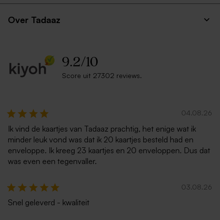
Nieuw
Over Tadaaz
9.2
/
10
Score uit 27302 reviews.
Gepersonaliseerde sokken
Poster met foto
met skatende capibara maat
04.08.26
32-36
Ik vind de kaartjes van Tadaaz prachtig, het enige wat ik
minder leuk vond was dat ik 20 kaartjes besteld had en
enveloppe. Ik kreeg 23 kaartjes en 20 enveloppen. Dus dat
was even een tegenvaller.
03.08.26
Snel geleverd - kwaliteit