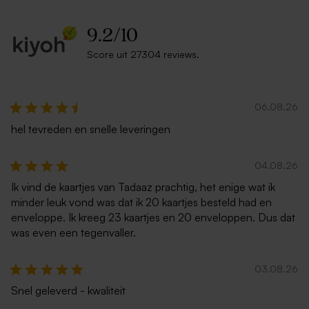
9.2
/
10
Score uit 27304 reviews.
Poster met foto
Houten memory box |
klapdeksel
06.08.26
hel tevreden en snelle leveringen
04.08.26
Ik vind de kaartjes van Tadaaz prachtig, het enige wat ik
minder leuk vond was dat ik 20 kaartjes besteld had en
enveloppe. Ik kreeg 23 kaartjes en 20 enveloppen. Dus dat
was even een tegenvaller.
03.08.26
Snel geleverd - kwaliteit