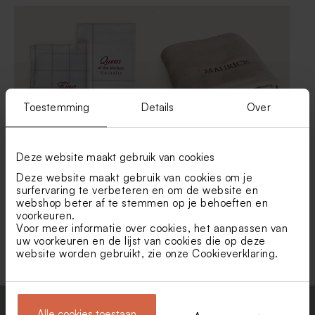
Toestemming
Details
Over
Set van 2 geborduurde
Nougat babydekentje van
Deze website maakt gebruik van cookies
keukenhanddoeken met
Jollein met naam
Deze website maakt gebruik van cookies om je
eigen tekst
geborduurd
surfervaring te verbeteren en om de website en
webshop beter af te stemmen op je behoeften en
voorkeuren.
Voor meer informatie over cookies, het aanpassen van
Toon meer
uw voorkeuren en de lijst van cookies die op deze
website worden gebruikt, zie onze
Cookieverklaring
.
Alle cookies toestaan