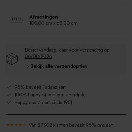
Geleverd met bijpassend montagesysteem
Pas op! Vanwege het grote formaat kan dit
product niet in een pakjesautomaat geleverd
Afmetingen
worden. Ook levering met Mondial Relay is niet
100,00 cm x 68,30 cm
mogelijk.
Bestel vandaag, klaar voor verzending op
06/08/2026
› Bekijk alle verzendopties
95% beveelt Tadaaz aan
100% happy of een gratis herdruk
Happy customers sinds 1961
Van 27302 klanten beveelt 95% ons aan.