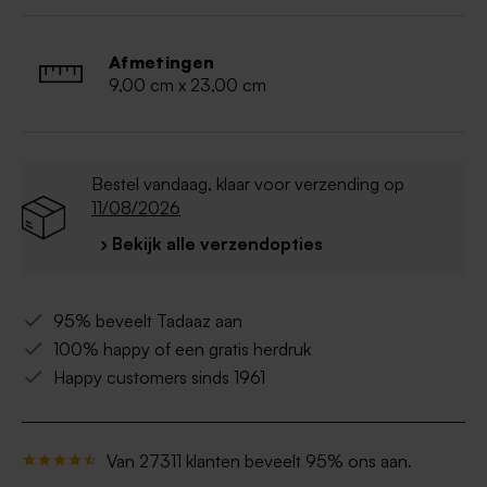
Tekst en afbeelding gedrukt op de buitenzijde
van de sokken.
Wasvoorschrift: wassen op 40°, geen
Afmetingen
bleekmiddel gebruiken, mag niet in droogkast,
9,00 cm x 23,00 cm
niet strijken.
Bestel vandaag, klaar voor verzending op
11/08/2026
› Bekijk alle verzendopties
95% beveelt Tadaaz aan
100% happy of een gratis herdruk
Happy customers sinds 1961
Van 27311 klanten beveelt 95% ons aan.