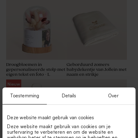
Droogbloemen in
Geborduurd zomers
gepersonaliseerde stolp met
babydekentje van Jollein met
eigen tekst en foto - L
naam en strikje
Nieuw
Toestemming
Details
Over
Deze website maakt gebruik van cookies
Deze website maakt gebruik van cookies om je
surfervaring te verbeteren en om de website en
webshop beter af te stemmen op je behoeften en