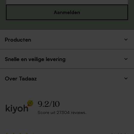
formaat
Aanmelden
Producten
Houten memory box met
naam en schuifdeksel
Snelle en veilige levering
Over Tadaaz
9.2
/
10
Score uit 27304 reviews.