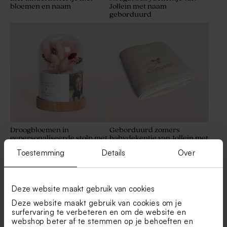
bloemen en naam
Jollein met naam
geborduurd
Droogbloemen in
Geborduurd zomers
gepersonaliseerde stolp met
babydekentje van Jollein met
eigen tekst en foto - L
naam en strikje
Toestemming
Details
Over
Nieuw
Deze website maakt gebruik van cookies
Deze website maakt gebruik van cookies om je
surfervaring te verbeteren en om de website en
webshop beter af te stemmen op je behoeften en