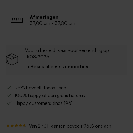
De tas mag gewassen worden op 30° C
De kleur van de print kan licht afwijken van de
foto
Afmetingen
37,00 cm x 37,00 cm
Voor u besteld, klaar voor verzending op
11/08/2026
› Bekijk alle verzendopties
95% beveelt Tadaaz aan
100% happy of een gratis herdruk
Happy customers sinds 1961
Van 27311 klanten beveelt 95% ons aan.