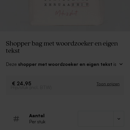
Shopper bag met woordzoeker en eigen
tekst
Deze
shopper met woordzoeker en eigen tekst
is
een prachtig cadeau voor iemand uniek. Maak er een
tof ontwerp van.
€ 24,95
Toon prijzen
Prijs/stuk (incl. BTW)
Shopping bag
Polylinnen stof
Soft touch
Offwhite kleur
Duurzame tas
Aantal
Afmetingen van de tas (zonder oren): 37 x 37 x
Per stuk
13 cm