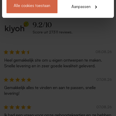
Over Tadaaz
Alle cookies toestaan
Aanpassen
9.2
/
10
Score uit 27311 reviews.
08.08.26
Heel gemakkelijk site om u eigen ontwerpen te maken.
Snelle levering en in zeer goede kwaliteit geleverd.
07.08.26
Gemakkelijk alles te vinden en aan te passen, snelle
levering!
07.08.26
Ik had een vraag voor onze geboortekaartjes en ze hebben