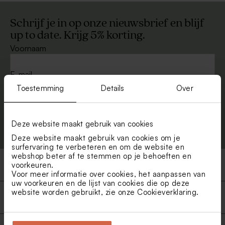
Schrijf je in op onze nieuwsbrief en blijf
up to date. Krijg 5% korting.
Voornaam
E-mail
Toestemming
Details
Over
Aanmelden
Deze website maakt gebruik van cookies
Deze website maakt gebruik van cookies om je
surfervaring te verbeteren en om de website en
webshop beter af te stemmen op je behoeften en
Producten
voorkeuren.
Voor meer informatie over cookies, het aanpassen van
uw voorkeuren en de lijst van cookies die op deze
website worden gebruikt, zie onze
Cookieverklaring
.
Snelle en veilige levering