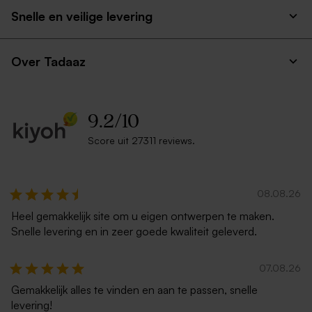
gekleurde ruitjes voor
Jollein met naam
Snelle en veilige levering
vakantiefoto's
geborduurd
Duurzaam
Over Tadaaz
9.2
/
10
Score uit 27311 reviews.
Poster met foto
Houten memory box |
klapdeksel
08.08.26
Heel gemakkelijk site om u eigen ontwerpen te maken.
Snelle levering en in zeer goede kwaliteit geleverd.
07.08.26
Gemakkelijk alles te vinden en aan te passen, snelle
levering!