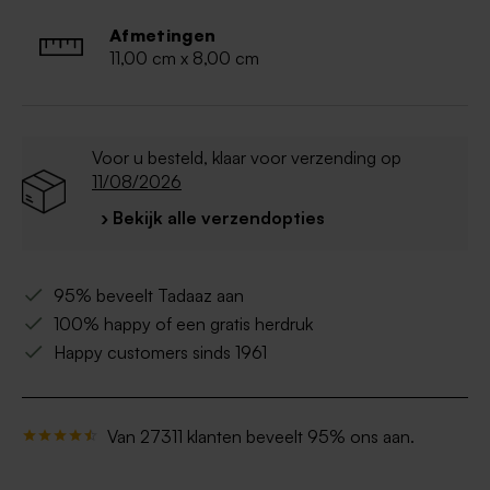
Afmeting: 11 x 8,5 x 4 cm
Afmetingen
11,00 cm x 8,00 cm
Voor u besteld, klaar voor verzending op
11/08/2026
› Bekijk alle verzendopties
95% beveelt Tadaaz aan
100% happy of een gratis herdruk
Happy customers sinds 1961
Van 27311 klanten beveelt 95% ons aan.