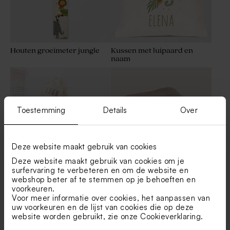
Houten groeimeter jungle
Kussen met luipaard en
naam
Toestemming
Details
Over
Deze website maakt gebruik van cookies
Deze website maakt gebruik van cookies om je
surfervaring te verbeteren en om de website en
Baby badcape met naam en
Nougat babydekentje van
webshop beter af te stemmen op je behoeften en
luipaard
Jollein met naam
voorkeuren.
geborduurd
Voor meer informatie over cookies, het aanpassen van
uw voorkeuren en de lijst van cookies die op deze
website worden gebruikt, zie onze
Cookieverklaring
.