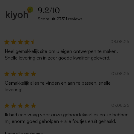
9.2
/
10
Score uit 27311 reviews.
Nougat babydekentje van
Droogbloemen in
Jollein met naam
gepersonaliseerde stolp met
08.08.26
geborduurd
eigen tekst en foto - L
Heel gemakkelijk site om u eigen ontwerpen te maken.
Snelle levering en in zeer goede kwaliteit geleverd.
07.08.26
Gemakkelijk alles te vinden en aan te passen, snelle
levering!
07.08.26
Ik had een vraag voor onze geboortekaartjes en ze hebben
mij enorm goed geholpen + alle foutjes eruit gehaald.
Lees alle reviews
>