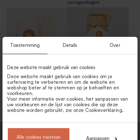
en regenbogen
Toestemming
Details
Over
Deze website maakt gebruik van cookies
Leuk snoepzakje met leeuw
Geboortelabel met leeuw
Deze website maakt gebruik van cookies om je
surfervaring te verbeteren en om de website en
webshop beter af te stemmen op je behoeften en
voorkeuren.
Toon meer
Voor meer informatie over cookies, het aanpassen van
uw voorkeuren en de lijst van cookies die op deze
website worden gebruikt, zie onze
Cookieverklaring
.
Schrijf je in op onze nieuwsbrief en blijf
Alle cookies toestaan
Aanpassen