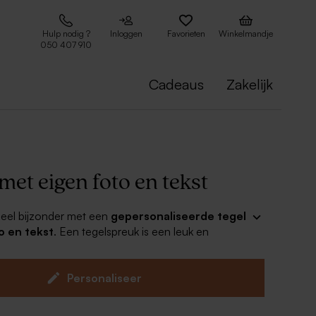
Hulp nodig ?
Inloggen
Favorieten
Winkelmandje
050 407 910
Cadeaus
Zakelijk
 met eigen foto en tekst
heel bijzonder met een
gepersonaliseerde tegel
o en tekst
. Een tegelspreuk is een leuk en
utje voor iedereen. Kies een leuk ontwerp,
t je eigen tekst en laat het tegeltje bedrukken.
Personaliseer
 ophanghaakje