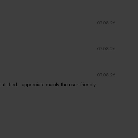
07.08.26
07.08.26
07.08.26
isfied. I appreciate mainly the user-friendly