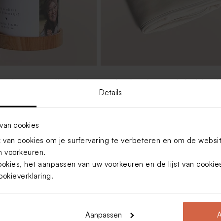
en in gepersonaliseerde
Geborduurd zomers babydekentje
gen tekst en foto - L
Jollein met naam en strikje
Details
van cookies
van cookies om je surfervaring te verbeteren en om de websi
 voorkeuren.
ookies, het aanpassen van uw voorkeuren en de lijst van cooki
ookieverklaring
.
Aanpassen
A