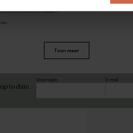
foto
Extra
Toon meer
groot
formaat
Voornaam
E-mail
 up to date.