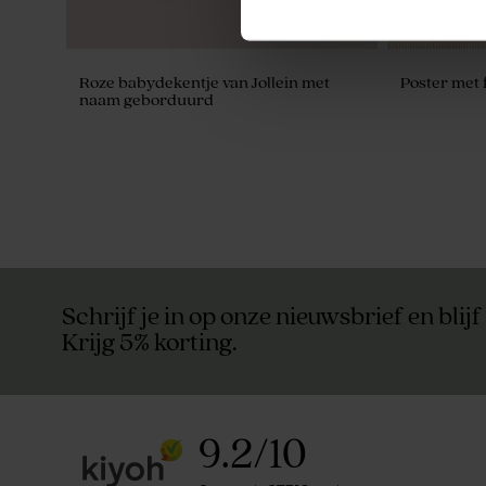
Roze babydekentje van Jollein met
Poster met 
naam geborduurd
Duurzaam
Schrijf je in op onze nieuwsbrief en blijf
Krijg 5% korting.
9.2
/
10