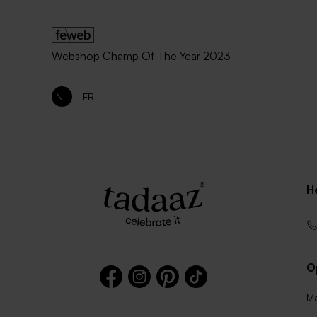
Webshop Champ Of The Year 2023
NL
FR
H
O
Ma