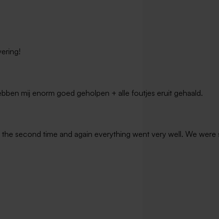
ory box met naam en
l
vering!
bben mij enorm goed geholpen + alle foutjes eruit gehaald.
he second time and again everything went very well. We were sat