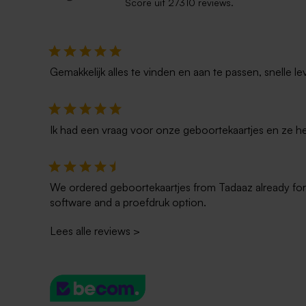
Score uit 27310 reviews.
Houten memory box | klapdeksel
Houten mem
schuifdekse
Gemakkelijk alles te vinden en aan te passen, snelle le
Ik had een vraag voor onze geboortekaartjes en ze he
We ordered geboortekaartjes from Tadaaz already for t
software and a proefdruk option.
Lees alle reviews
>