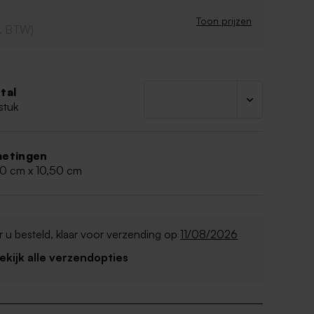
Toon prijzen
cl. BTW)
tal
stuk
etingen
50 cm x 10,50 cm
 u besteld, klaar voor verzending op
11/08/2026
Bekijk alle verzendopties