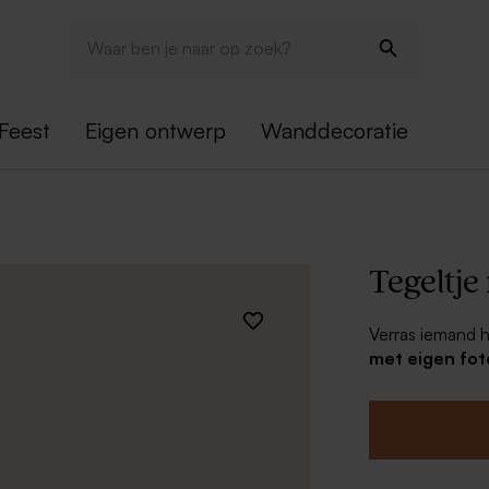
Feest
Eigen ontwerp
Wanddecoratie
Tegeltje
Verras iemand 
met eigen fot
origineel cadea
personaliseer me
Inclusief