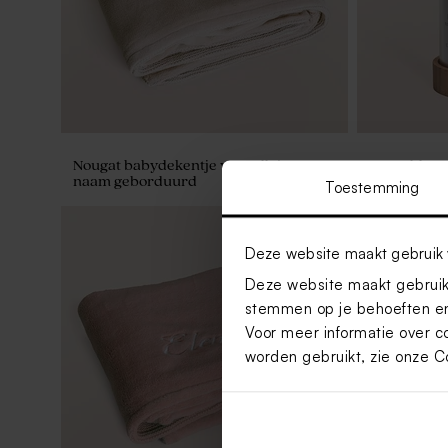
Nougat babydekentje van Jollein met
Droogbloem
naam geborduurd
stolp met ei
Toestemming
Deze website maakt gebruik 
Deze website maakt gebruik 
stemmen op je behoeften en
Voor meer informatie over c
worden gebruikt, zie onze
C