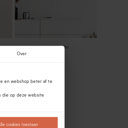
 van
Houten fotohouder met 10
vakantiefoto's
Over
te en webshop beter af te
es die op deze website
lle cookies toestaan