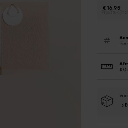
€ 16,95
Prijs/stuk (in
Aan
Per 
Afm
10,
Voor
› 