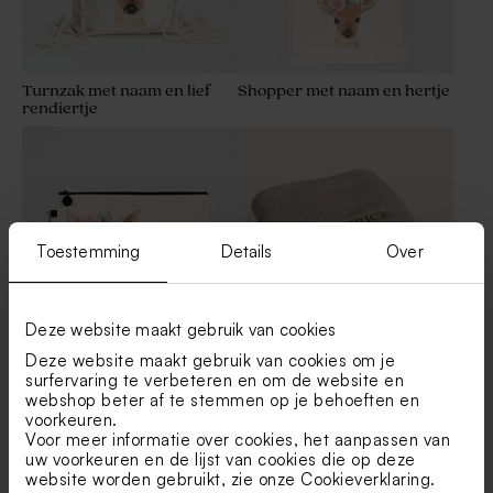
Turnzak met naam en lief
Shopper met naam en hertje
rendiertje
Toestemming
Details
Over
Deze website maakt gebruik van cookies
Deze website maakt gebruik van cookies om je
Gepersonaliseerde
Nougat babydekentje van
pennenzak met naam en
Jollein met naam
surfervaring te verbeteren en om de website en
hertje
geborduurd
webshop beter af te stemmen op je behoeften en
voorkeuren.
Voor meer informatie over cookies, het aanpassen van
uw voorkeuren en de lijst van cookies die op deze
website worden gebruikt, zie onze
Cookieverklaring
.
Toon meer