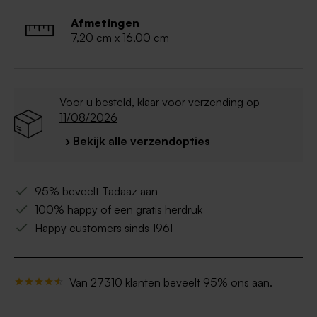
Wordt geleverd met 2 afsluitdoppen
Spoelen voor eerste gebruik
Afmetingen
Niet geschikt voor: vaatwasser, (microgolf-) oven,
7,20 cm x 16,00 cm
diepvries
Voor u besteld, klaar voor verzending op
11/08/2026
› Bekijk alle verzendopties
95% beveelt Tadaaz aan
100% happy of een gratis herdruk
Happy customers sinds 1961
Van 27310 klanten beveelt 95% ons aan.