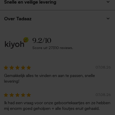
Snelle en veilige levering
vakantiefoto's
geborduurd
Duurzaam
Over Tadaaz
9.2
/
10
Score uit 27310 reviews.
Poster met foto
Houten memory box |
klapdeksel
07.08.26
Gemakkelijk alles te vinden en aan te passen, snelle
levering!
07.08.26
Ik had een vraag voor onze geboortekaartjes en ze hebben
mij enorm goed geholpen + alle foutjes eruit gehaald.