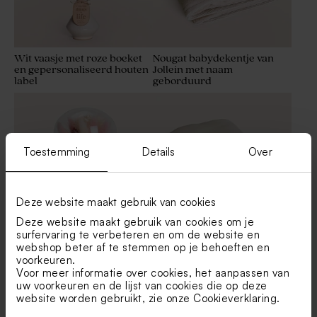
Wit vaasje met roze boeket
Nougat babydekentje van
en gepersonaliseerd houten
Jollein met naam
label
geborduurd
Toestemming
Details
Over
Deze website maakt gebruik van cookies
Deze website maakt gebruik van cookies om je
surfervaring te verbeteren en om de website en
Droogbloemen in
Geborduurd zomers
webshop beter af te stemmen op je behoeften en
gepersonaliseerde stolp met
babydekentje van Jollein met
voorkeuren.
eigen tekst en foto - L
naam en strikje
Voor meer informatie over cookies, het aanpassen van
uw voorkeuren en de lijst van cookies die op deze
website worden gebruikt, zie onze
Cookieverklaring
.
Nieuw