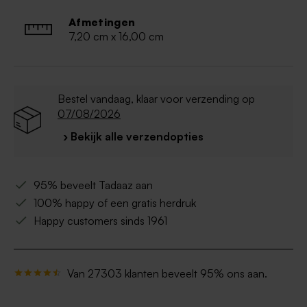
Wordt geleverd met 2 afsluitdoppen
Spoelen voor eerste gebruik
Afmetingen
Niet geschikt voor: vaatwasser, (microgolf-) oven,
7,20 cm x 16,00 cm
diepvries
Bestel vandaag, klaar voor verzending op
07/08/2026
› Bekijk alle verzendopties
95% beveelt Tadaaz aan
100% happy of een gratis herdruk
Happy customers sinds 1961
Van 27303 klanten beveelt 95% ons aan.