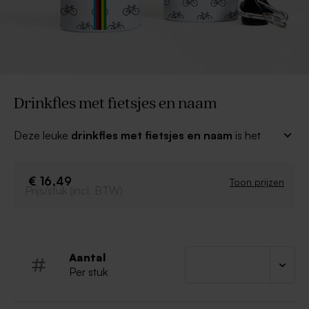
Drinkfles met fietsjes en naam
Deze leuke
drinkfles met fietsjes en naam
is het
perfecte cadeau voor elk kind! In de online editor voeg
je eenvoudig de naam of een ander tekstje toe. De
drinkfles wordt geleverd met twee verschillende
€ 16,49
Toon prijzen
Prijs/stuk (incl. BTW)
afsluitdoppen. Een uniek cadeautje voor een mooi
moment.
Materiaal: dubbelwandig aluminium
Roestvrijstaal
Aantal
Kleur: wit
Per stuk
Inhoud: 500ml
BPA vrij