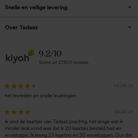
klapdeksel
met skatende capibara maat
Snelle en veilige levering
32-36
Extra
groot
Over Tadaaz
formaat
9.2
/
10
Score uit 27303 reviews.
Houten memory box met
naam en schuifdeksel
06.08.26
hel tevreden en snelle leveringen
04.08.26
Ik vind de kaartjes van Tadaaz prachtig, het enige wat ik
minder leuk vond was dat ik 20 kaartjes besteld had en
enveloppe. Ik kreeg 23 kaartjes en 20 enveloppen. Dus dat