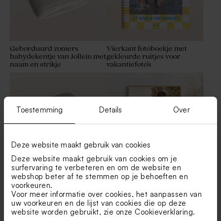
Geborduurd zomers
Vierkant fotoboekje met
babydekentje van Jollein met
gekleurde ruitjes voor
naam en strikje
vakantiefoto's
Toestemming
Details
Over
Deze website maakt gebruik van cookies
Deze website maakt gebruik van cookies om je
surfervaring te verbeteren en om de website en
webshop beter af te stemmen op je behoeften en
Roze babydekentje van
Poster met foto
voorkeuren.
Jollein met naam
geborduurd
Voor meer informatie over cookies, het aanpassen van
uw voorkeuren en de lijst van cookies die op deze
website worden gebruikt, zie onze
Cookieverklaring
.
Duurzaam
Nieuw