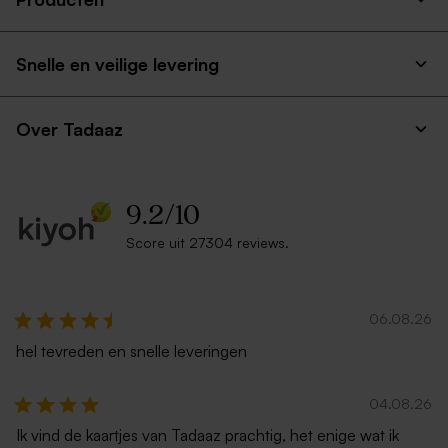
Houten memory box met
naam en schuifdeksel
Snelle en veilige levering
Over Tadaaz
9.2
/
10
Score uit 27304 reviews.
06.08.26
hel tevreden en snelle leveringen
04.08.26
Ik vind de kaartjes van Tadaaz prachtig, het enige wat ik