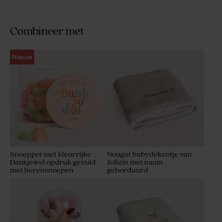
Combineer met
Nieuw
Snoeppot met kleurrijke
Nougat babydekentje van
Dankjewel opdruk gevuld
Jollein met naam
met berensnoepen
geborduurd