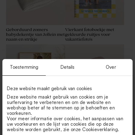
Geborduurd zomers
Vierkant fotoboekje met
babydekentje van Jollein met
gekleurde ruitjes voor
naam en strikje
vakantiefoto's
Toestemming
Details
Over
Deze website maakt gebruik van cookies
Deze website maakt gebruik van cookies om je
surfervaring te verbeteren en om de website en
webshop beter af te stemmen op je behoeften en
Poster met foto
Roze babydekentje van
voorkeuren.
Jollein met naam
geborduurd
Voor meer informatie over cookies, het aanpassen van
uw voorkeuren en de lijst van cookies die op deze
website worden gebruikt, zie onze
Cookieverklaring
.
Duurzaam
Nieuw