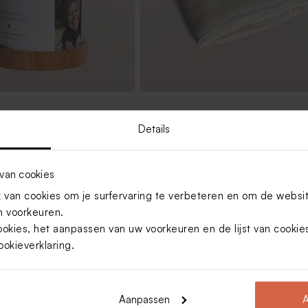
en in gepersonaliseerde
Geborduurd zomers babydekentje
gen tekst en foto - L
Jollein met naam en strikje
Details
van cookies
van cookies om je surfervaring te verbeteren en om de websi
 voorkeuren.
ookies, het aanpassen van uw voorkeuren en de lijst van cooki
ookieverklaring
.
Aanpassen
A