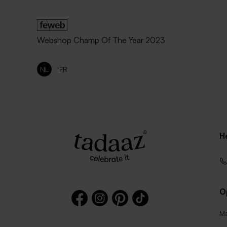
Webshop Champ Of The Year 2023
NL
FR
H
O
Ma