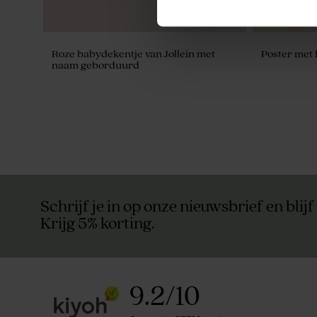
Roze babydekentje van Jollein met
Poster met 
naam geborduurd
Duurzaam
Schrijf je in op onze nieuwsbrief en blijf
Krijg 5% korting.
9.2
/
10