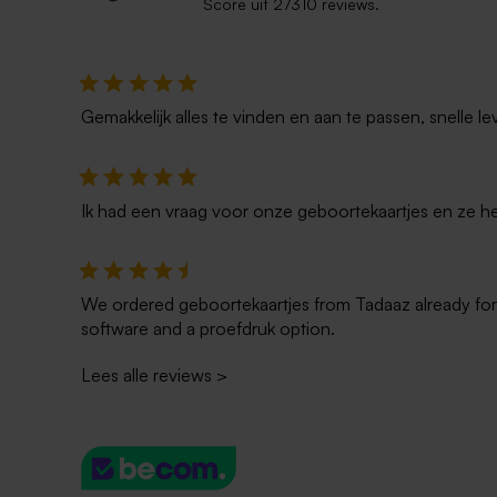
Score uit 27310 reviews.
Houten memory box | klapdeksel
Houten fot
vakantiefoto
Gemakkelijk alles te vinden en aan te passen, snelle le
Ik had een vraag voor onze geboortekaartjes en ze he
We ordered geboortekaartjes from Tadaaz already for t
software and a proefdruk option.
Lees alle reviews
>