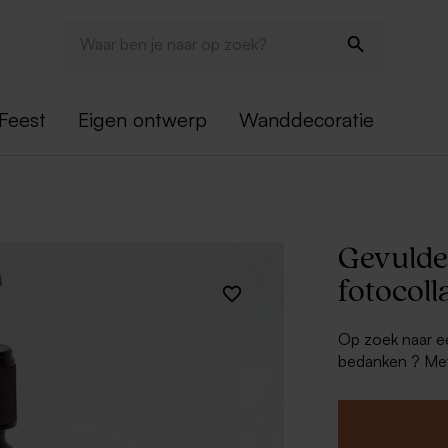
Feest
Eigen ontwerp
Wanddecoratie
Gevulde
fotocoll
Op zoek naar e
bedanken ? Me
fotocollage
zi
sticker en maak
voor iemand bi