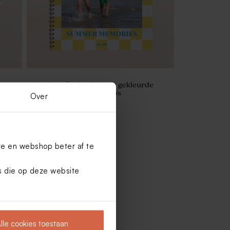
 van
Vierkant fotoboekje met gekleurde
ruitjes voor vakantiefoto's
Over
te en webshop beter af te
es die op deze website
lle cookies toestaan