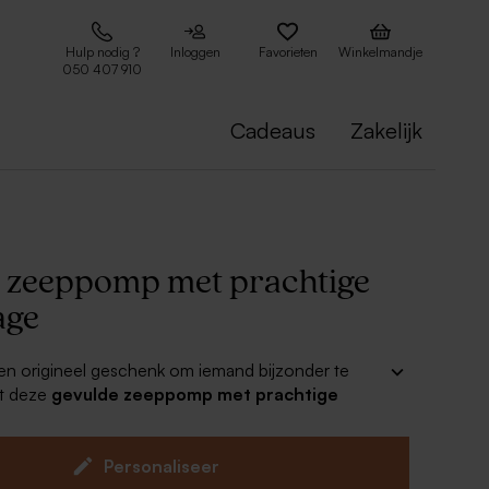
Hulp nodig ?
Inloggen
Favorieten
Winkelmandje
050 407 910
Cadeaus
Zakelijk
 zeeppomp met prachtige
age
en origineel geschenk om iemand bijzonder te
t deze
gevulde zeeppomp met prachtige
t je zeker goed! Voeg je mooiste foto's toe aan de
 compleet met jouw allerliefste tekst. Ideaal cadeau
jzonder!
Personaliseer