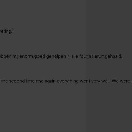
ohouder met 10
's
vering!
bben mij enorm goed geholpen + alle foutjes eruit gehaald.
he second time and again everything went very well. We were sat