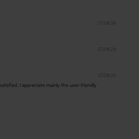
07.08.26
07.08.26
07.08.26
isfied. I appreciate mainly the user-friendly