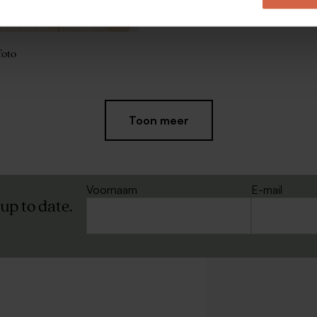
foto
Nieuw
Toon meer
Voornaam
E-mail
 up to date.