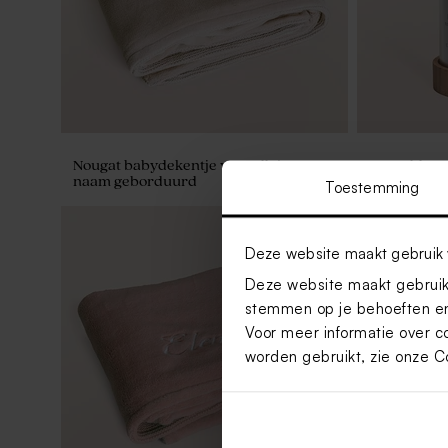
Nougat babydekentje van Jollein met
Droogbloem
naam geborduurd
stolp met ei
Toestemming
Deze website maakt gebruik 
Deze website maakt gebruik 
stemmen op je behoeften en
Voor meer informatie over c
worden gebruikt, zie onze
C