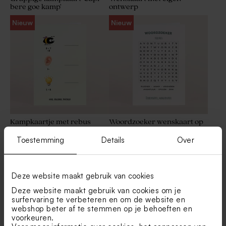
bere goe kamp'
ontwerp
Nieuw
Nieuw
Kampkaartje met rebus
Woordzoeker wenskaart op
kamp
Toestemming
Details
Over
Nieuw
Deze website maakt gebruik van cookies
Deze website maakt gebruik van cookies om je
surfervaring te verbeteren en om de website en
webshop beter af te stemmen op je behoeften en
voorkeuren.