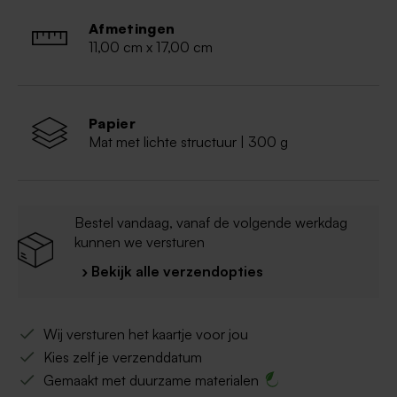
Wordt verstuurd in een Tadaaz envelop
Afmetingen
11,00 cm x 17,00 cm
Papier
Mat met lichte structuur | 300 g
Bestel vandaag, vanaf de volgende werkdag
kunnen we versturen
› Bekijk alle verzendopties
Wij versturen het kaartje voor jou
Kies zelf je verzenddatum
Gemaakt met duurzame materialen