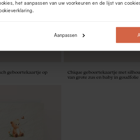
ookies, het aanpassen van uw voorkeuren en de lijst van cooki
rd raam | Wit met
Glitter zeepjes - Allegro
ookieverklaring
.
Aanpassen
A
sch geboortekaartje op
Chique geboortekaartje met silhou
van grote zus en baby in goudfolie
rmer goud De Bock 1kg (±