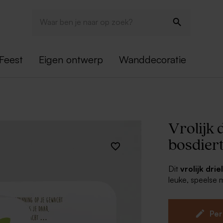
Feest
Eigen ontwerp
Wanddecoratie
Vrolijk 
bosdier
Dit
vrolijk dri
leuke, speelse 
kondigen. In co
ben je alvast to
Per
Kaart 507