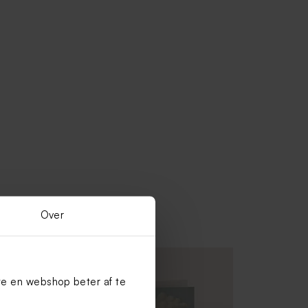
Over
te en webshop beter af te