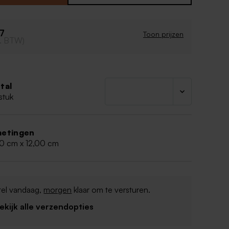
e hoeken
sign
97
Toon prijzen
cl. BTW)
tal
stuk
etingen
00 cm x 12,00 cm
tel vandaag,
morgen
klaar om te versturen.
Bekijk alle verzendopties