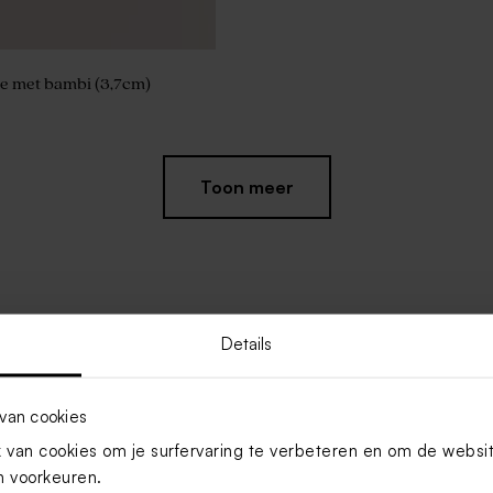
e met bambi (3,7cm)
Toon meer
Details
van cookies
van cookies om je surfervaring te verbeteren en om de websi
 voorkeuren.