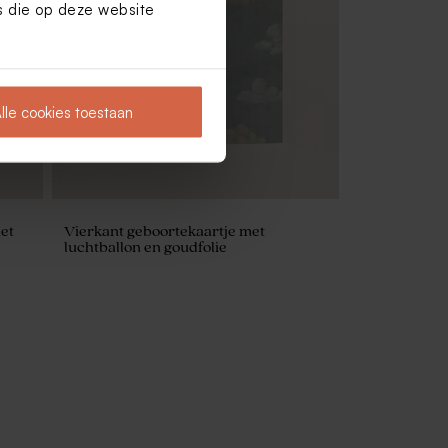
es die op deze website
Potje voor doopsuiker met gouden
deksel
lle cookies toestaan
et
Vierkant geboortekaartje met
luchtballon en goudfolie