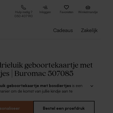
Hulp nodig ?
Inloggen
Favorieten
Winkelmandje
050 407 910
Cadeaus
Zakelijk
drieluik geboortekaartje met
tjes | Buromac 507085
eluik geboortekaartje met bosdiertjes
is een
manier om de komst van jullie kindje aan te
mbinatie met bijhorende stickers en snoepzakjes
t in de puntjes voorbereid!
sonaliseer
Bestel een proefdruk
.085 uit onze Buromac-collectie