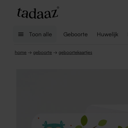
Toon alle
Geboorte
Huwelijk
home
→
geboorte
→
geboortekaartjes