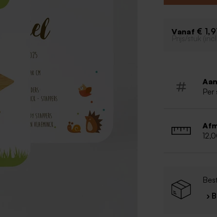
Afgerond
Vrolijk de
€ 1,
Vanaf
Prijs/stuk (in
Aan
Per 
Afm
12,
Bes
› 