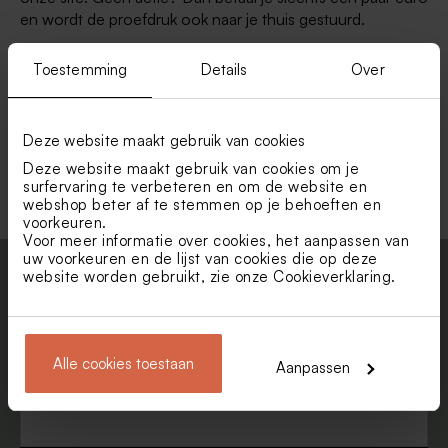
en wordt de proefdruk ook naar je thuis gestuurd.
Toestemming
Details
Over
Door een proefdruk te bestellen kun je meteen in het echt
zien of je eigen ontwerp helemaal naar wens is.
Belangrijke tips: kijk zeker even of je geen spelfouten
gemaakt hebt! Laat even een paar collega’s, familie en
Deze website maakt gebruik van cookies
vrienden meekijken om te zien of je geen foutjes gemaakt
Deze website maakt gebruik van cookies om je
hebt. Helemaal naar je zin? Jouw bestelling kan geplaatst
surfervaring te verbeteren en om de website en
webshop beter af te stemmen op je behoeften en
worden.
voorkeuren.
Voor meer informatie over cookies, het aanpassen van
uw voorkeuren en de lijst van cookies die op deze
website worden gebruikt, zie onze
Cookieverklaring
.
Schrijf je in op onze nieuwsbrief en blijf
up to date. Krijg 5% korting.
Voornaam
Alle cookies toestaan
Aanpassen
E-mail