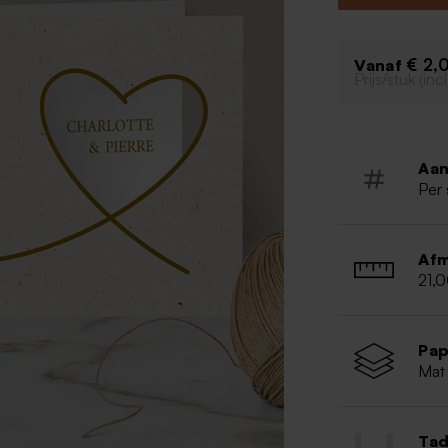
€ 2,
Vanaf
Prijs/stuk (in
Aan
Per 
Afm
21,
Pap
Mat 
Tad