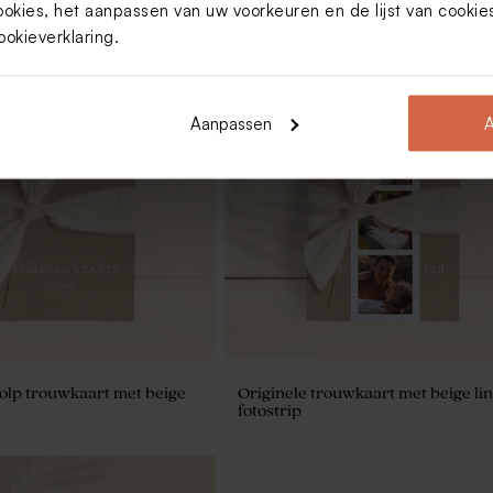
ookies, het aanpassen van uw voorkeuren en de lijst van cooki
ookieverklaring
.
Aanpassen
A
kje met foto van het
Naamkaartjes met initialen en eco
l
tolp trouwkaart met beige
Originele trouwkaart met beige lin
fotostrip