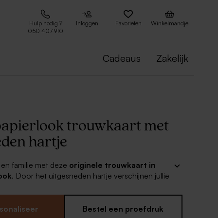
Hulp nodig ?
Inloggen
Favorieten
Winkelmandje
050 407 910
Cadeaus
Zakelijk
apierlook trouwkaart met
eden hartje
 en familie met deze
originele trouwkaart in
ook
. Door het uitgesneden hartje verschijnen jullie
e binnenzijde gedrukt zijn. Mega origineel!
aart
sonaliseer
Bestel een proefdruk
twerp