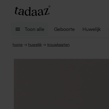
Toon alle
Geboorte
Huwelijk
home
→
huwelijk
→
trouwkaarten