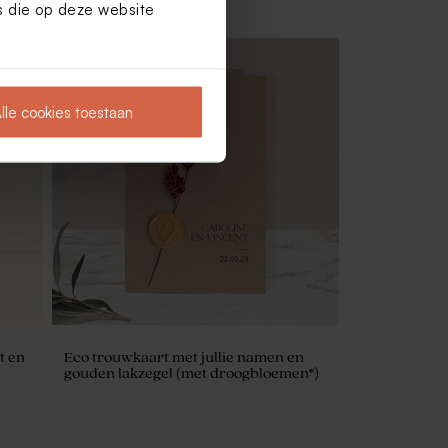
es die op deze website
lle cookies toestaan
look
Ceremonieboekje met foto en eco
achtergrond
t en
Eco trouwkaart met jullie namen en
gouden lakzegel (met droogbloemen*)