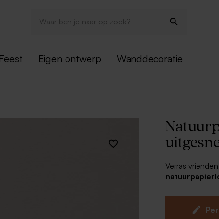
Feest
Eigen ontwerp
Wanddecoratie
Natuurp
uitgesn
Verras vrienden
natuurpapierl
namen die aan d
Dubbele k
Per
Uniek on