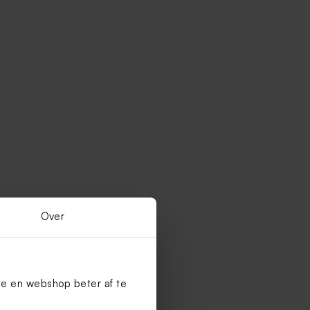
Over
te en webshop beter af te