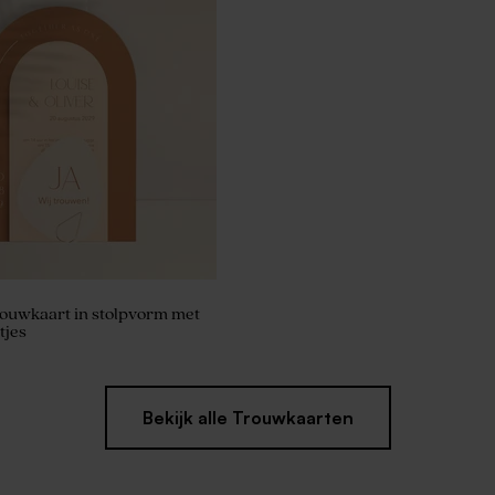
n met datum en initialen
rouwkaart in stolpvorm met
tjes
Bekijk alle Trouwkaarten