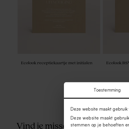
Ecolook receptiekaartje met initialen
Ecolook RSV
Toestemming
Deze website maakt gebruik 
Deze website maakt gebruik 
Vind je misschien ook leuk
stemmen op je behoeften en