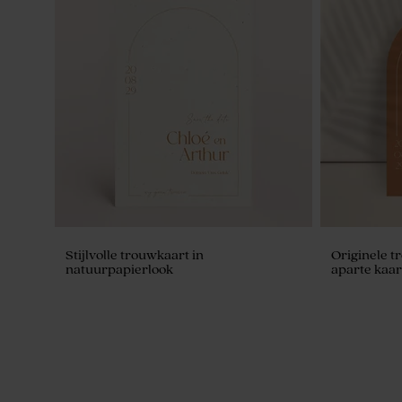
Wijnflesetiket met foto en initialen
Servetringe
Stijlvolle trouwkaart in
Originele t
natuurpapierlook
aparte kaar