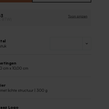
03
Toon prijzen
cl. BTW)
tal
stuk
etingen
00 cm x 10,00 cm
ier
met lichte structuur | 300 g
aaz Logo