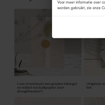
Voor meer informatie over c
worden gebruikt, zie onze
C
Huwelijk bedankkaartje met foto van
Eco snoepza
het trouwkoppel en initialen
trouwkoppe
Luxe trouwkaart met gouden lakzegel
Originele s
en wikkel van kalkpapier (met
lint
droogbloemen*)