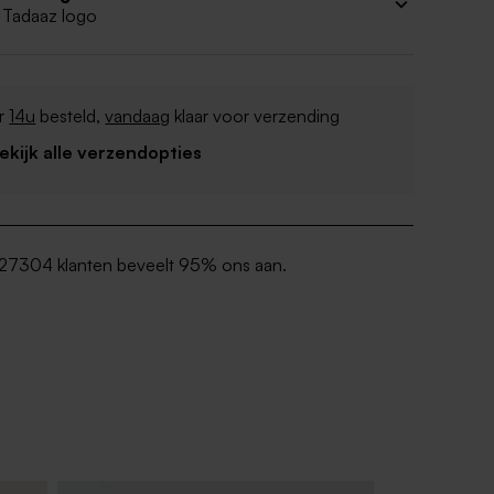
 Tadaaz logo
r
14u
besteld,
vandaag
klaar voor verzending
Bekijk alle verzendopties
27304 klanten beveelt 95% ons aan.