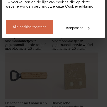
uw voorkeuren en de lijst van cookies die op deze
website worden gebruikt, zie onze
Cookieverklaring
.
Alle cookies toestaan
Aanpassen
Biologische
Biologische
bloembommetjes in
bloembommetjes in
gepersonaliseerde wikkel
gepersonaliseerde wikkel
met bloemen (25 stuks)
met namen (25 stuks)
Flesopener met namen en
Biologische
datum
bloembommetjes in