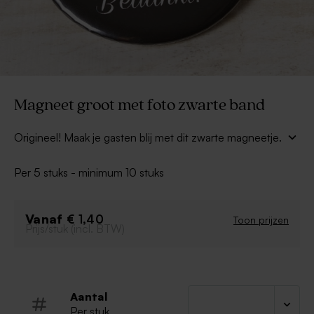
Magneet groot met foto zwarte band
Origineel! Maak je gasten blij met dit zwarte magneetje.
Jullie foto wordt op het magneetje gedrukt.
Per 5 stuks - minimum 10 stuks
magneet
eigen foto
moderne vormgeving
Vanaf
€ 1,40
Toon prijzen
Prijs/stuk (incl. BTW)
Klik op 'personaliseer' om je magneet te
personaliseren.
Aantal
Per stuk