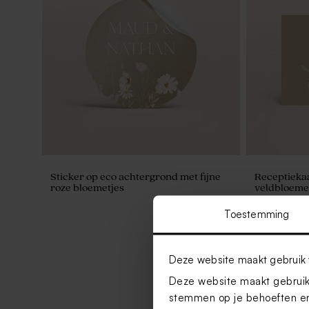
Sticker op eco achtergrond met fijne
Receptiekaar
roze bloemetjes
veldbloem
Toestemming
Deze website maakt gebruik 
Deze website maakt gebruik 
stemmen op je behoeften en