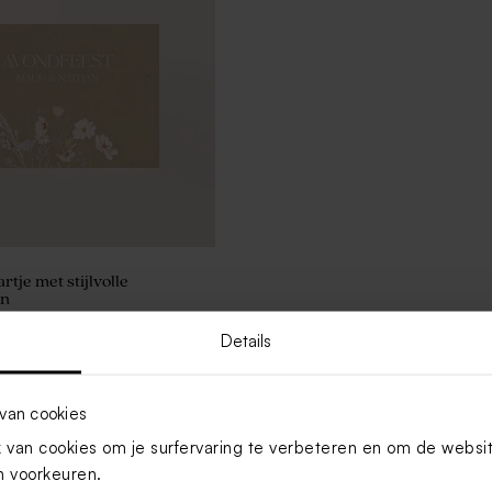
tje met stijlvolle
en
Details
Toon meer
van cookies
van cookies om je surfervaring te verbeteren en om de websi
 voorkeuren.