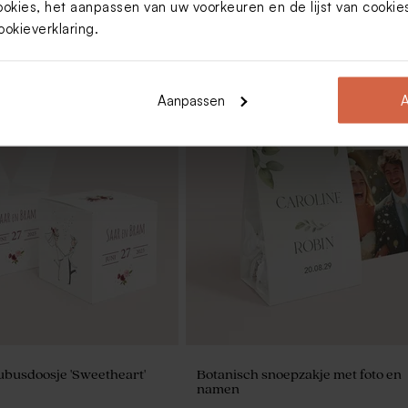
ookies, het aanpassen van uw voorkeuren en de lijst van cooki
ookieverklaring
.
Aanpassen
A
co background en lieve
De Bock dragees nude 1kg (± 240
stucks)
ubusdoosje 'Sweetheart'
Botanisch snoepzakje met foto en
namen