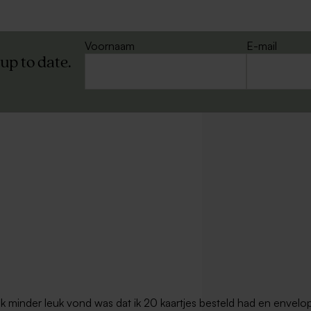
Voornaam
E-mail
 up to date.
t ik minder leuk vond was dat ik 20 kaartjes besteld had en envel