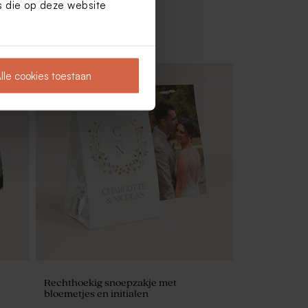
es die op deze website
lle cookies toestaan
Soft pink mini geurstokjes voor parfum
met gouden afwerking
Rechthoekig snoepzakje met
bloemetjes en initialen