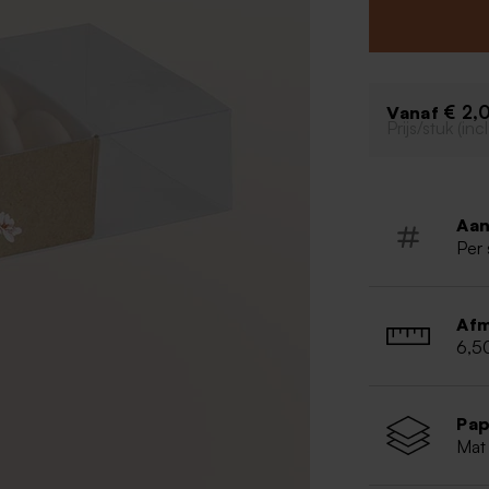
veldbloemen zor
past bij jullie
nude kleuren, 
€ 2,
Vanaf
Prijs/stuk (in
Aan
Per 
Afm
6,5
Pap
Mat 