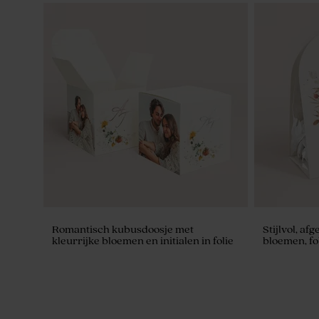
Pink Cloud zeepjes - Hibiscus
Artisanale 
Cloud
Romantisch kubusdoosje met
Stijlvol, a
kleurrijke bloemen en initialen in folie
bloemen, fol