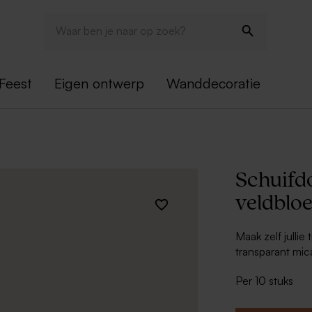
Feest
Eigen ontwerp
Wanddecoratie
Schuifdo
veldblo
Maak zelf julli
transparant mica
doorkijkvenster
Per 10 stuks
wordt elk detail
Het verfijnde 