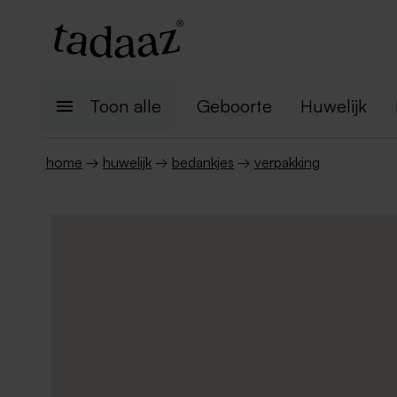
Toon alle
Geboorte
Huwelijk
home
→
huwelijk
→
bedankjes
→
verpakking