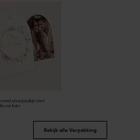
ronde roze zeepjes Pink
fgerond snoepzakje met
ie en foto
Bekijk alle Verpakking