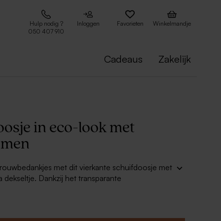
Hulp nodig ?
Inloggen
Favorieten
Winkelmandje
050 407 910
Cadeaus
Zakelijk
osje in eco-look met
emen
e trouwbedankjes met dit vierkante schuifdoosje met
 dekseltje. Dankzij het transparante
 komen de snoepjes prachtig tot hun recht en
 zichtbaar.
design met eco-achtergrond en speelse