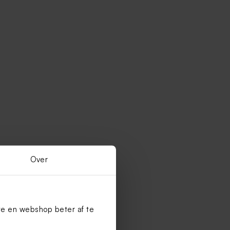
Over
te en webshop beter af te