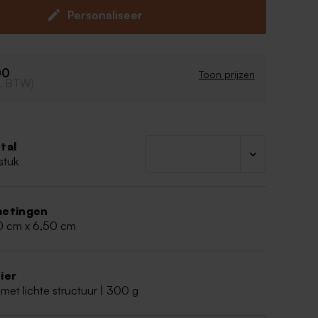
gt voor een romantische uitstraling die perfect
Personaliseer
 huwelijksdag. Combineer met snoepjes in zachte
voor een elegant en harmonieus geheel.
00
Toon prijzen
cl. BTW)
tal
stuk
etingen
0 cm x 6,50 cm
ier
met lichte structuur | 300 g