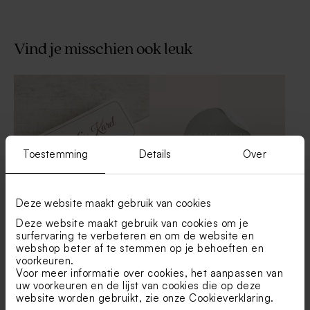
Vind je misschien ook leuk
Glazen apothekersflesje roze
Soft pink mini geurstokjes
voor parfum met gouden
afwerking
Toestemming
Details
Over
Deze website maakt gebruik van cookies
Bruiloft sticker etiket bruin
Sticker in lichtgroen met
Deze website maakt gebruik van cookies om je
ampersand
surfervaring te verbeteren en om de website en
webshop beter af te stemmen op je behoeften en
Ronde transparante doosjes
Crèmekleurige zeepjes -
voorkeuren.
bedanking trouw
Avène
Voor meer informatie over cookies, het aanpassen van
uw voorkeuren en de lijst van cookies die op deze
website worden gebruikt, zie onze
Cookieverklaring
.