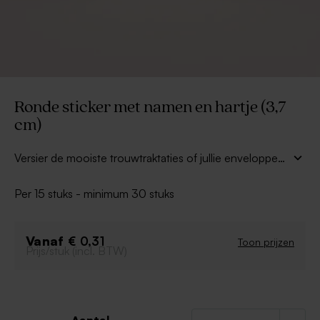
Ronde sticker met namen en hartje (3,7
cm)
Versier de mooiste trouwtraktaties of jullie enveloppes
met deze
ronde sticker met jullie namen en hartje
(3,7 cm)
. Kleef ze op geurstokjes, kaarsjes,
Per 15 stuks - minimum 30 stuks
snoeppotjes... voor de origineelste trouwbedankjes.
Combineer met bijpassende trouwkaarten voor een
complete look.
Vanaf
€ 0,31
Toon prijzen
Prijs/stuk (incl. BTW)