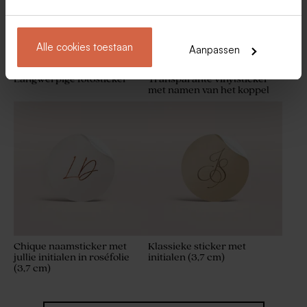
Alle cookies toestaan
Aanpassen
Langwerpige fotosticker
Transparante vinylsticker
met namen van het koppel
Pink Cloud zeepjes -
Lagurus gebleekt
Hibiscus
Chique naamsticker met
Klassieke sticker met
jullie initialen in roséfolie
initialen (3,7 cm)
(3,7 cm)