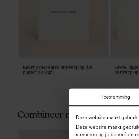
Kaartje met eigen ontwerp op dik
Grote, ligg
papier (800gr)
ontwerp op 
Toestemming
Combineer met
Deze website maakt gebruik 
Deze website maakt gebruik 
stemmen op je behoeften en