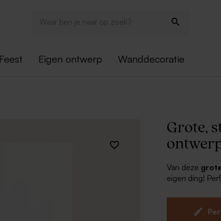
Feest
Eigen ontwerp
Wanddecoratie
Grote, s
ontwerp
Van deze
grote
eigen ding! Per
bedankkaart. Per
proefdruk en la
krijgen een gla
Per