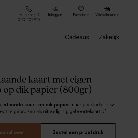
Hulp nodig ?
Inloggen
Favorieten
Winkelmandje
050 407 910
Cadeaus
Zakelijk
taande kaart met eigen
 op dik papier (800gr)
, staande kaart op dik papier
maak jij volledig je
fect te gebruiken als uitnodiging, geboortekaart of
sonaliseer de kaart met je eigen design, bestel je
at je verrassen door het resultaat. Donkere kleuren
nzende look op het dik papier.
sonaliseer
Bestel een proefdruk