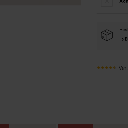
Ac
Best
› 
Van 