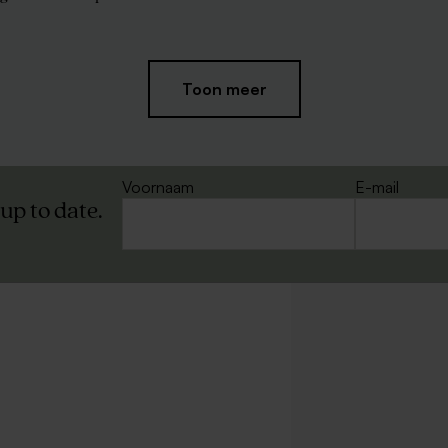
Toon meer
je met deksel van kurk
Glazen vaasje met kurken deksel
Voornaam
E-mail
 up to date.
 envelop met puntklep
Roestbruine envelop met puntkle