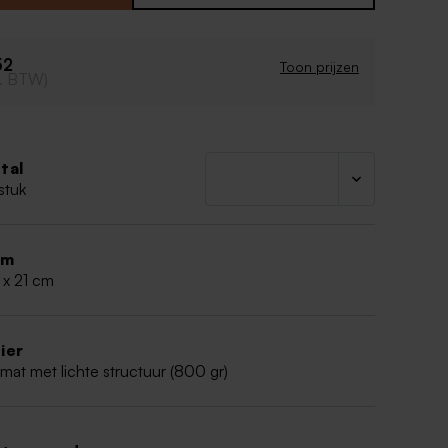
t: 14,6 x 21 cm
r
r: 800gr
52
Toon prijzen
cl. BTW)
art
aart
oor de
beste kwaliteit van de afdruk van je
ntwerp
:
tal
en bestand opladen: PDF formaat (CMYK - min.
stuk
o opladen: JPEG (CMYK - min. 300 dpi)
r glanzend papier bij afdruk van een foto
 kleuren krijgen een glanzende look op het dik
rm
 x 21 cm
ier
 mat met lichte structuur (800 gr)