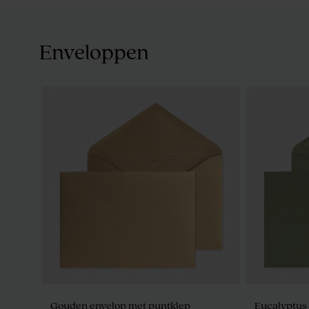
Enveloppen
Crèmekleurige zeepjes - Avène
Wit mini k
Gouden envelop met puntklep
Eucalyptus