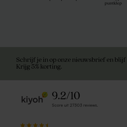
puntklep
Glazen potje met deksel in kurk
Glazen buis
Schrijf je in op onze nieuwsbrief en blijf
Krijg 5% korting.
9.2
/
10
Score uit 27303 reviews.
Donkerblauwe envelop met puntklep
Grote witte