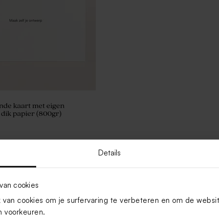
ende kaart met eigen
dik papier (800gr)
Details
van cookies
van cookies om je surfervaring te verbeteren en om de websi
 voorkeuren.