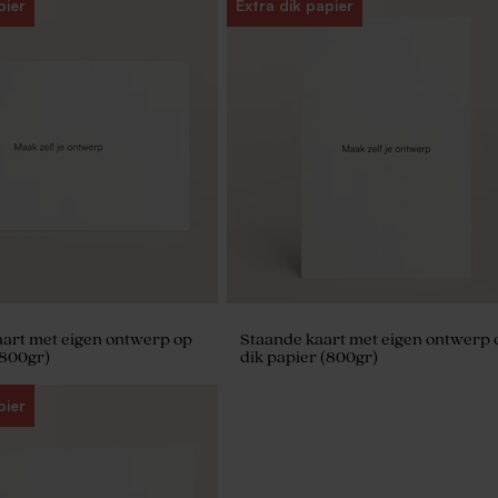
pier
Extra dik papier
art met eigen ontwerp op
Staande kaart met eigen ontwerp 
(800gr)
dik papier (800gr)
pier