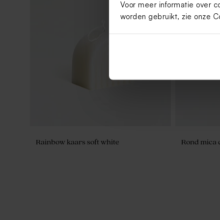
Voor meer informatie over c
worden gebruikt, zie onze
C
Rainbow kaars soft white
Rond mica 