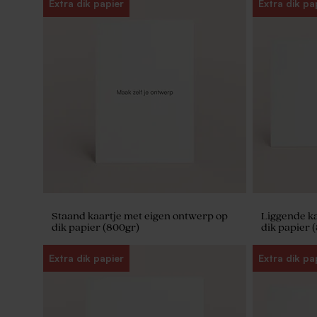
Extra dik papier
Extra dik pa
Staand kaartje met eigen ontwerp op
Liggende ka
dik papier (800gr)
dik papier 
Extra dik papier
Extra dik pa