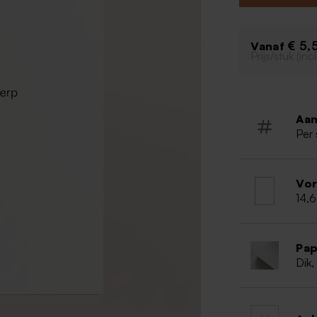
Grote kaar
Mat papie
Dik papie
€ 5,
Vanaf
Prijs/stuk (in
Enkele ka
Staande k
Advies v
eigen o
Aan
- Een eig
Per 
300 dpi)
- Een fot
- Kies voo
- Donkere
Vo
14,6
papier.
Pap
Dik,