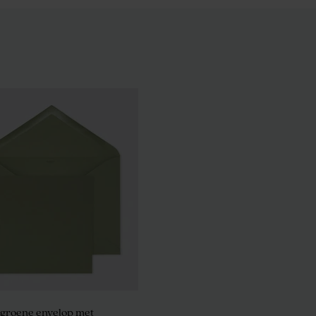
eramieken bloempotje
Lang mica doosje
 groene envelop met