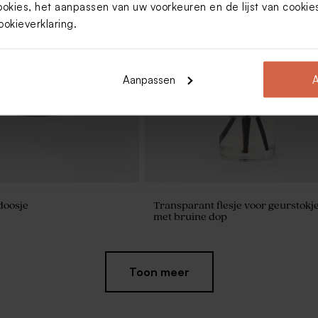
ookies, het aanpassen van uw voorkeuren en de lijst van cooki
ookieverklaring
.
Aanpassen
A
doosje
Transparant flesje voor geurstokj
met bruine dop
Toon meer