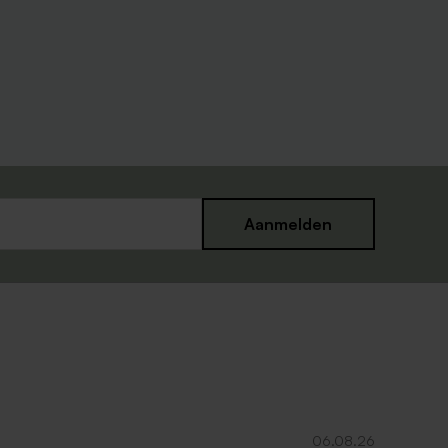
Ecru teddy zakje
Aanmelden
p
Ecru envelopje
06.08.26