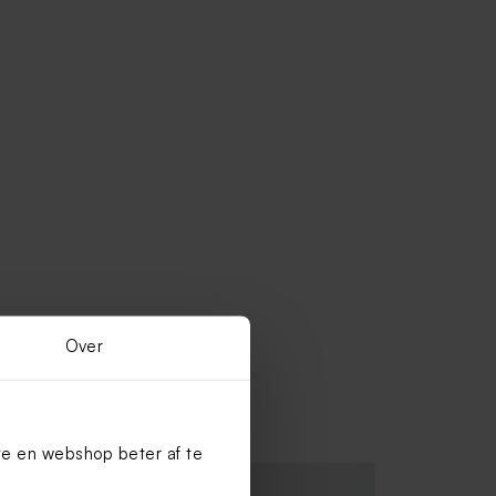
Over
te en webshop beter af te