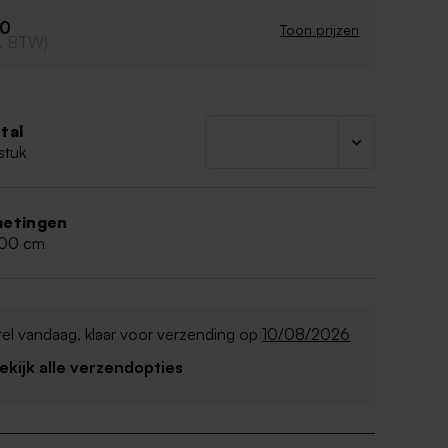
40
Toon prijzen
cl. BTW)
tal
stuk
etingen
,00 cm
el vandaag, klaar voor verzending op
10/08/2026
Bekijk alle verzendopties