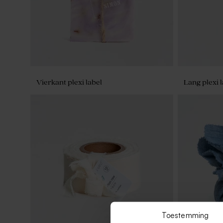
Vierkant plexi label
Lang plexi l
Toestemming