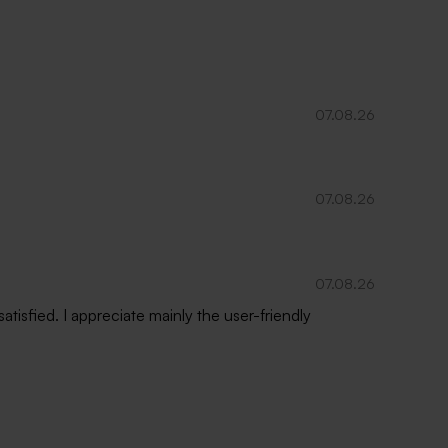
Glazen potje met deksel in kurk
07.08.26
07.08.26
07.08.26
isfied. I appreciate mainly the user-friendly