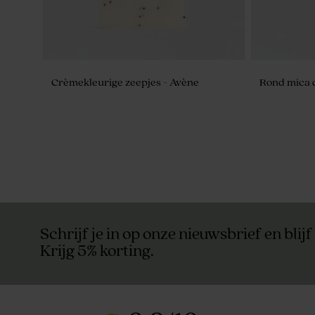
Crèmekleurige zeepjes - Avène
Rond mica 
Schrijf je in op onze nieuwsbrief en blijf
Krijg 5% korting.