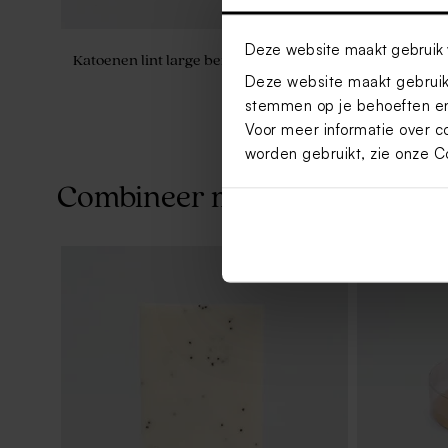
Deze website maakt gebruik 
Katoenen lint large beige
Rechthoekig
Deze website maakt gebruik 
stemmen op je behoeften en
Voor meer informatie over c
worden gebruikt, zie onze
C
Combineer met