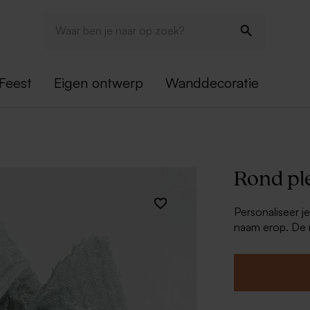
Feest
Eigen ontwerp
Wanddecoratie
Rond ple
Personaliseer j
naam erop. De n
terecht, heel o
worden met het 