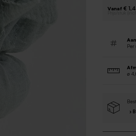
€ 1,
Vanaf
Prijs/stuk (in
Aan
Per 
Afm
ø 4
Best
› 