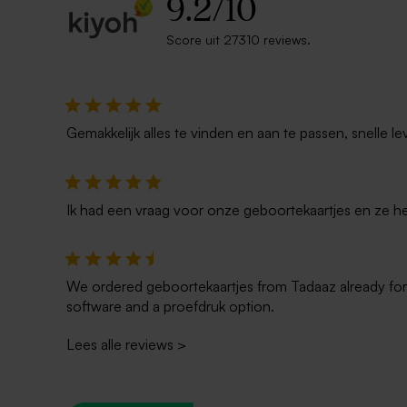
9.2
/
10
Score uit 27310 reviews.
Lang mica doosje
Biologisch
per 25 stuk
Gemakkelijk alles te vinden en aan te passen, snelle le
Ik had een vraag voor onze geboortekaartjes en ze he
We ordered geboortekaartjes from Tadaaz already for t
software and a proefdruk option.
Lees alle reviews
>
Glazen buisje met deksel van kurk
Glazen vaas