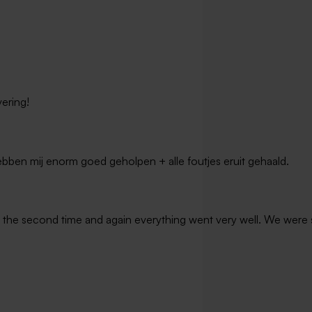
e bloembommetjes beige
Wit mini keramieken bloempotje
s
vering!
bben mij enorm goed geholpen + alle foutjes eruit gehaald.
he second time and again everything went very well. We were sat
je met kurken deksel
Ecru teddy zakje