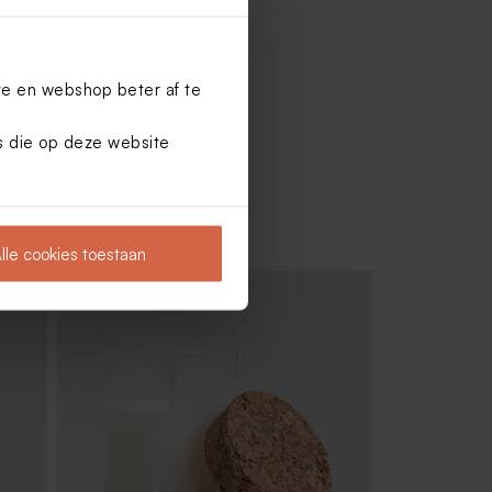
te en webshop beter af te
es die op deze website
lle cookies toestaan