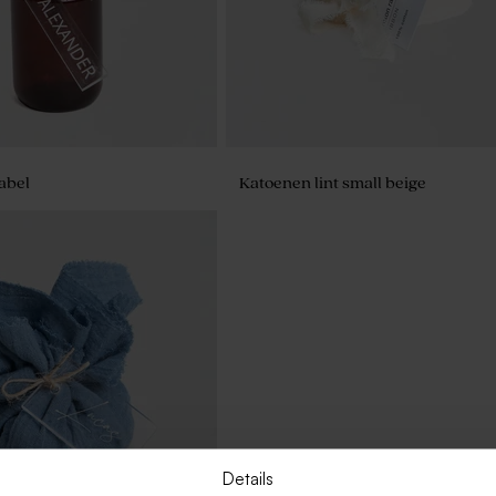
abel
Katoenen lint small beige
Details