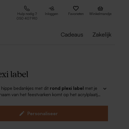
Hulp nodig ?
Inloggen
Favorieten
Winkelmandje
050 407 910
Cadeaus
Zakelijk
xi label
e hippe bedankjes met dit
rond
plexi label
met je
aam van het feestvarken komt op het acrylplaatje
rigineel! Het label kan om je bedankjes geknoopt
bijgeleverde touwtje.
Personaliseer