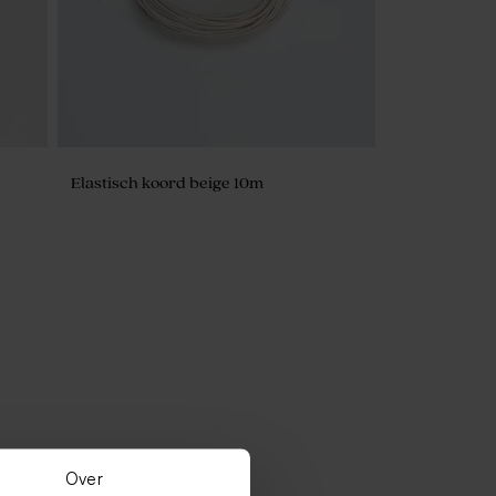
Elastisch koord beige 10m
Over