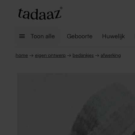
Toon alle
Geboorte
Huwelijk
home
→
eigen ontwerp
→
bedankjes
→
afwerking