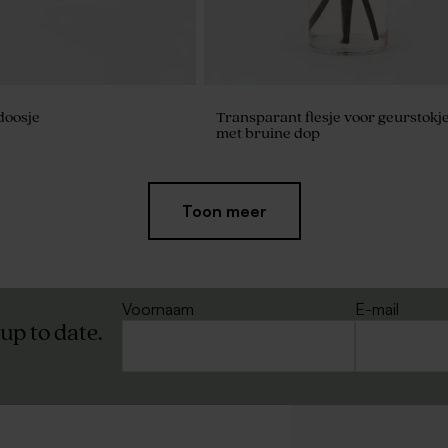
doosje
Transparant flesje voor geurstokj
met bruine dop
Toon meer
Voornaam
E-mail
 up to date.