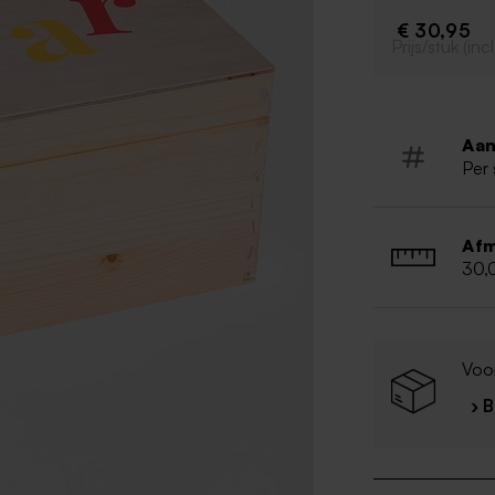
Afmeting:
€ 30,95
Met klapd
Prijs/stuk (in
Hout is e
kunnen va
Aan
Per 
Afm
30,
Voor
› 