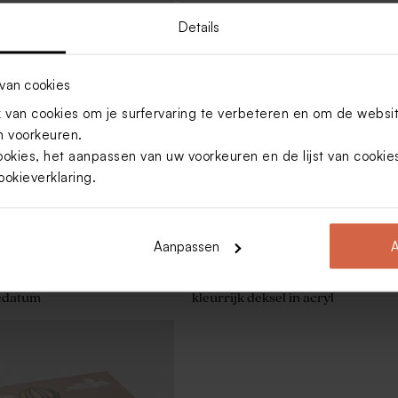
Details
van cookies
orybox met kleurrijke
van cookies om je surfervaring te verbeteren en om de websi
 voorkeuren.
ookies, het aanpassen van uw voorkeuren en de lijst van cooki
ookieverklaring
.
Aanpassen
A
ortekist met ruitjes, naam
Gepersonaliseerde memorybox m
edatum
kleurrijk deksel in acryl