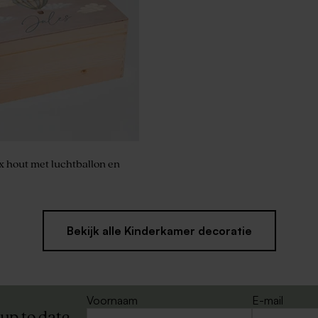
 hout met luchtballon en
Bekijk alle Kinderkamer decoratie
Voornaam
E-mail
 up to date.