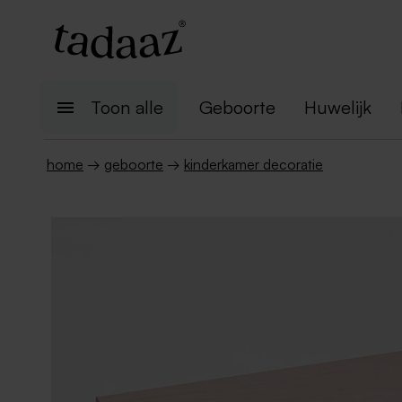
Toon alle
Geboorte
Huwelijk
home
→
geboorte
→
kinderkamer decoratie