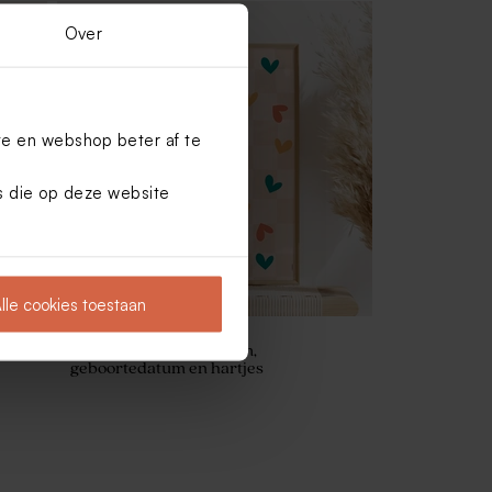
Over
te en webshop beter af te
es die op deze website
lle cookies toestaan
et
Trendy poster met naam,
geboortedatum en hartjes