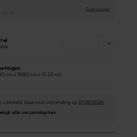
 L30xB19.8x H13.2 cm
eksel
Toon prijzen
cl. BTW)
en natuurproduct, waardoor kleur en nerven
riëren
tal
stuk
etingen
00 cm x 19,80 cm x 13,20 cm
 u besteld, klaar voor verzending op
11/08/2026
Bekijk alle verzendopties