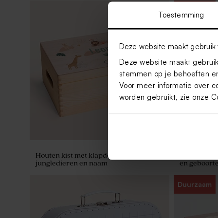
Duurzaam
Toestemming
Deze website maakt gebruik 
Bellenblaas sticker met leuke kleurtjes
Houten mem
naam
Deze website maakt gebruik 
stemmen op je behoeften en
Voor meer informatie over c
worden gebruikt, zie onze
C
Houten kist met klapdeksel met
Houten gebo
jungledieren en naam
en geboort
Duurzaam