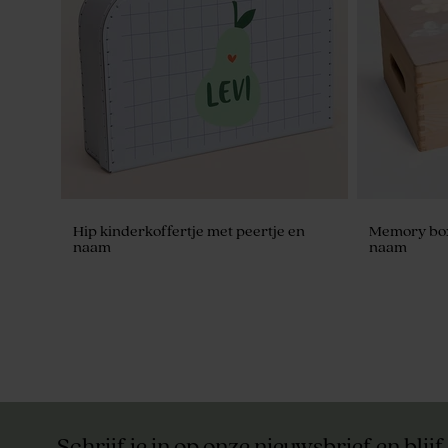
Hip kinderkoffertje met peertje en
Memory box
naam
naam
Schrijf je in op onze nieuwsbrief en blijf