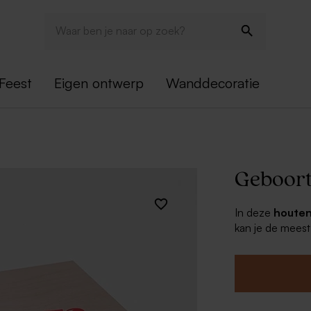
Feest
Eigen ontwerp
Wanddecoratie
Geboort
In deze
houten
kan je de meest
bijhouden, een 
bovendien een b
voor iemand die
Houten ki