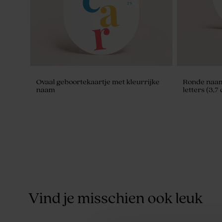
Ovaal geboortekaartje met kleurrijke
Ronde naams
naam
letters (3,7
Vind je misschien ook leuk