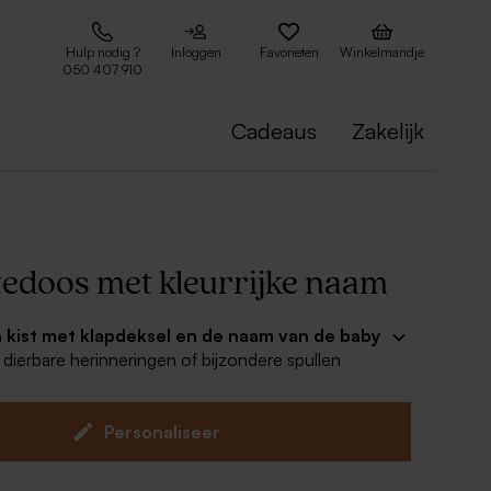
Hulp nodig ?
Inloggen
Favorieten
Winkelmandje
050 407 910
Cadeaus
Zakelijk
edoos met kleurrijke naam
 kist met klapdeksel en de naam van de baby
 dierbare herinneringen of bijzondere spullen
uniek cadeau dus. De mooie naturel houten kist is
likvanger in elke ruimte! Een origineel cadeau
 je graag ziet? Check!
Personaliseer
st