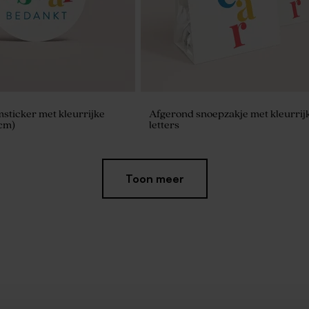
ticker met kleurrijke
Afgerond snoepzakje met kleurrij
 cm)
letters
Toon meer