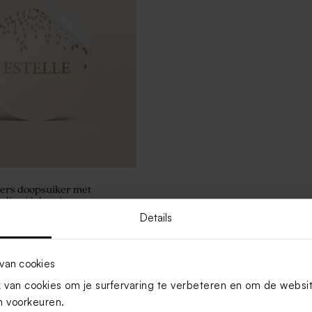
kers doopsuiker met
djes (4,4 cm)
Details
Toon meer
van cookies
van cookies om je surfervaring te verbeteren en om de websi
 voorkeuren.