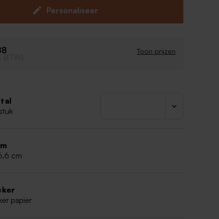
de sticker met productinformatie van de bellenblaas
Personaliseer
rsonaliseerde sticker erop te kleven.
88
Toon prijzen
cl. BTW)
tal
stuk
rm
 6,6 cm
cker
ker papier