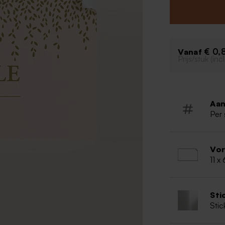
Tip: haal eerst 
alvorens de gepe
€ 0,
Vanaf
Prijs/stuk (in
Aan
Per 
Vo
11 x
Sti
Stic