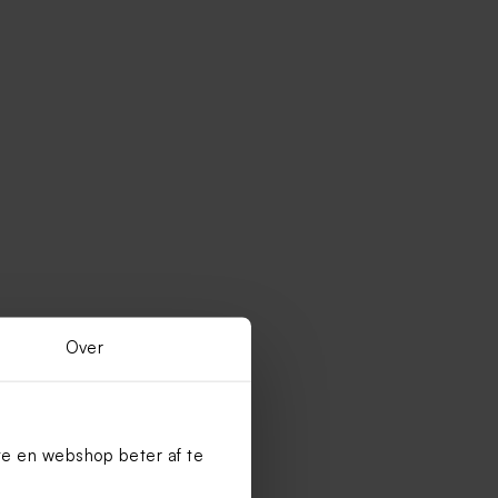
Over
te en webshop beter af te