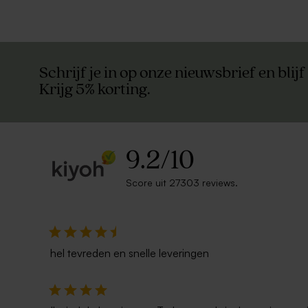
Schrijf je in op onze nieuwsbrief en blijf
Krijg 5% korting.
9.2
/
10
Score uit 27303 reviews.
hel tevreden en snelle leveringen