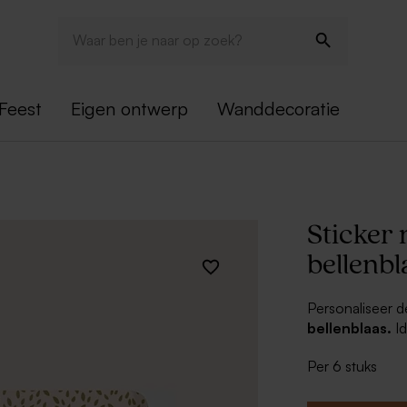
Feest
Eigen ontwerp
Wanddecoratie
Sticker
bellenbl
Personaliseer 
bellenblaas.
I
bellenblaas kan
Per 6 stuks
originele atten
vrienden en fami