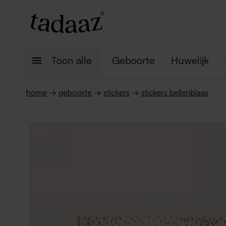
Toon alle
Geboorte
Huwelijk
home
→
geboorte
→
stickers
→
stickers bellenblaas