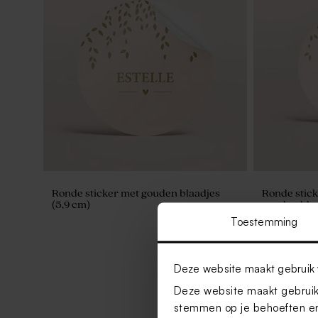
Ronde sticker met gouden blaadjes
Ronde stic
(5,9 cm)
gouden blaa
Toestemming
Deze website maakt gebruik 
Deze website maakt gebruik 
stemmen op je behoeften en