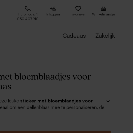
Hulp nodig ?
Inloggen
Favorieten
Winkelmandje
050 407 910
Cadeaus
Zakelijk
 met bloemblaadjes voor
aas
deze leuke
sticker met bloemblaadjes voor
deaal om een bellenblaas mee te personaliseren, de
 je terugvinden bij onze doopsuiker. Voeg deze
tie toe aan je doopsuikerassortiment en verras
lie!