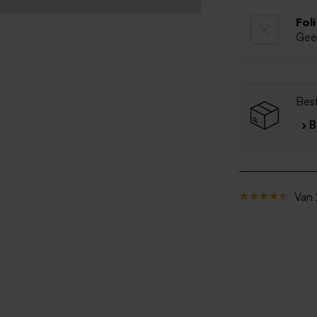
Fol
Gee
Bes
› 
Van 