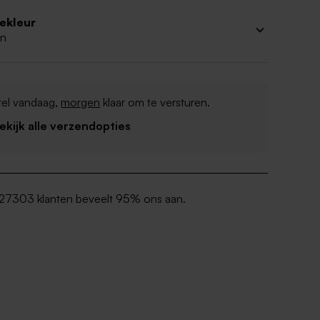
iekleur
n
tel vandaag,
morgen
klaar om te versturen.
Bekijk alle verzendopties
27303 klanten beveelt 95% ons aan.