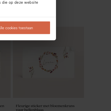
es die op deze website
lle cookies toestaan
oets
Magneet met gouden blaadjes
 en
Fleurige sticker met bloemenkrans
voor bellenblaas