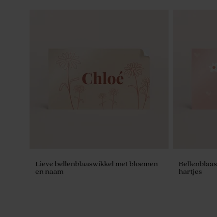
Bedankkaartje met gouden blaadjes
Geboortebo
blaadjes
Lieve bellenblaaswikkel met bloemen
Bellenblaas
en naam
hartjes