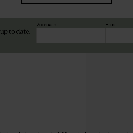
Voornaam
E-mail
 up to date.