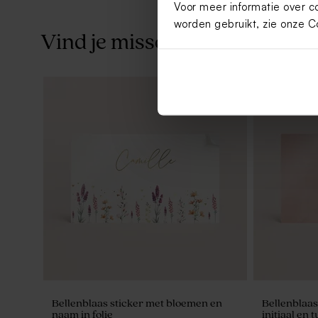
Voor meer informatie over c
worden gebruikt, zie onze
C
Vind je misschien ook leuk
Roze kubus met hartje en blaadjes in
Mooie snoe
goudfolie
blaadjes
Bellenblaas sticker met bloemen en
Bellenblaas
naam in folie
initiaal en 