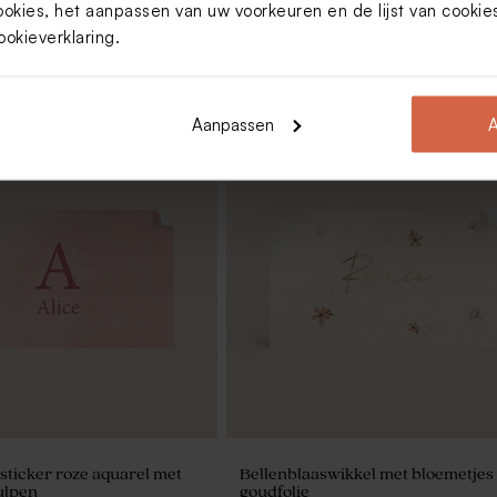
ookies, het aanpassen van uw voorkeuren en de lijst van cooki
ookieverklaring
.
Aanpassen
A
pzakwikkel met gouden
Lief doopsuikerlabel met gouden t
sticker roze aquarel met
Bellenblaaswikkel met bloemetjes
tulpen
goudfolie