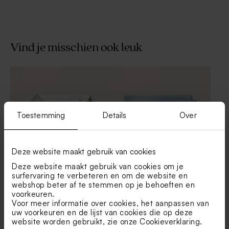
Vind je misschien ook leuk
De Bock suikerbonen extra
Geboortesnoep hartjes
eucalyptus 1kg (± 240 stuks)
groen 700gr (± 500 stuks)
Toestemming
Details
Over
Deze website maakt gebruik van cookies
Deze website maakt gebruik van cookies om je
Sticker voor bellenblaas met
Sticker voor bellenblaas met
surfervaring te verbeteren en om de website en
bosdieren en berg
walvisstaart en naam
webshop beter af te stemmen op je behoeften en
Tetra zakje eucalyptus
Zakje wafelstof groen
voorkeuren.
Voor meer informatie over cookies, het aanpassen van
uw voorkeuren en de lijst van cookies die op deze
website worden gebruikt, zie onze
Cookieverklaring
.