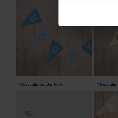
Snoepzakwikkel met vos als indiaantje
Tipi voor h
voor doopsuiker
doopsuiker
Vlaggenlijn zonder foto's
Vlaggenlijn