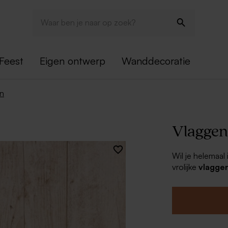
Feest
Eigen ontwerp
Wanddecoratie
en
Vlaggenl
Wil je helemaal
vrolijke
vlaggen
partyproof!
Deze vlaggenlij
achterzijde bedr
prijs per vlagge
wit touw van 1,