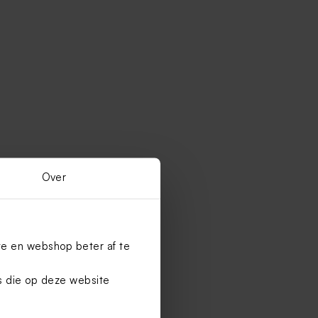
Over
te en webshop beter af te
es die op deze website