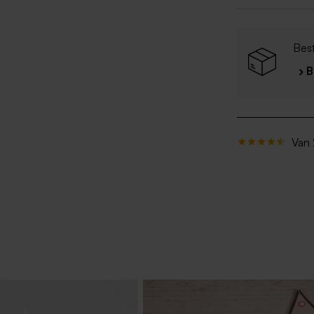
Bes
› 
Van 