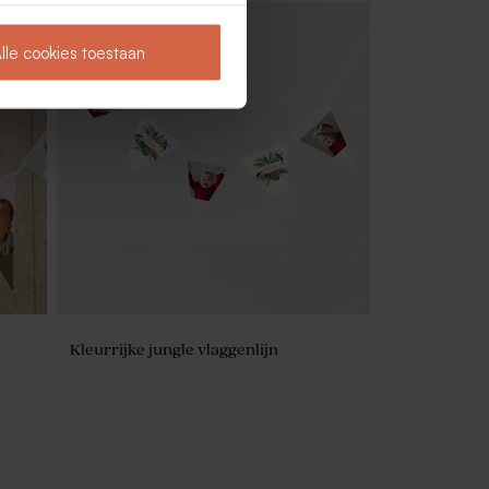
lle cookies toestaan
Wit kussendoosje met indianenvosje
voor suikerbonen
Kleurrijke jungle vlaggenlijn