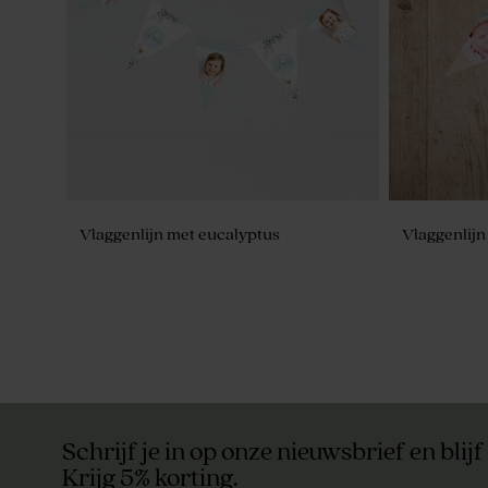
Doopsuiker labeltje met indianenvosje
Babyborrel 
Vlaggenlijn met eucalyptus
Vlaggenlijn
Schrijf je in op onze nieuwsbrief en blijf
Krijg 5% korting.