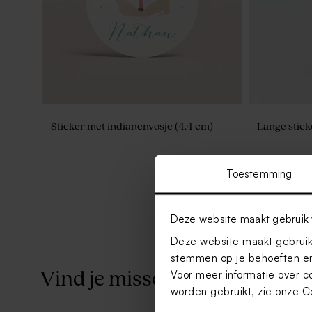
Sticker met indianenvosje (4,4 cm)
Lange stick
Toestemming
Deze website maakt gebruik 
Deze website maakt gebruik 
stemmen op je behoeften en
Voor meer informatie over c
Vind je misschien ook leuk
worden gebruikt, zie onze
C