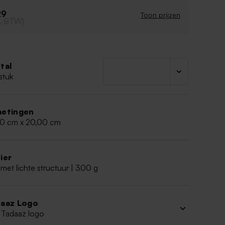
met bijpassende tafeldecoratie, posters en
29
Toon prijzen
een uniek en feestelijk geheel.
cl. BTW)
tal
stuk
etingen
00 cm x 20,00 cm
ier
met lichte structuur | 300 g
aaz Logo
 Tadaaz logo