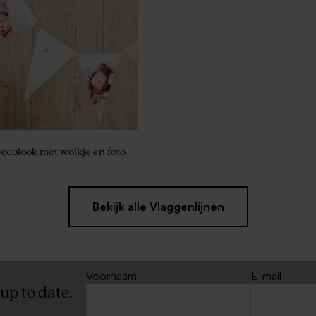
uitnodiging met stoere vos
 ecolook met wolkje en foto
Bekijk alle Vlaggenlijnen
Voornaam
E-mail
 up to date.