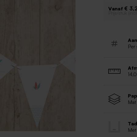
Tip: Combineer 
€ 3,
Vanaf
bedankjes voor 
Prijs/stuk (in
Aan
Per 
Afm
14,
Pap
Mat 
Tad
Met