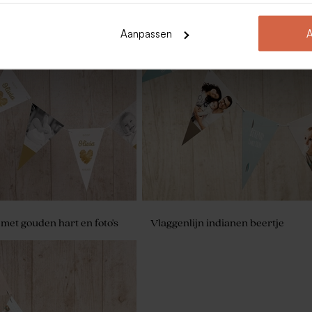
Aanpassen
A
et indianenvosje voor
Snoepzakje met vosje en foto voor
suikerbonen
 met gouden hart en foto's
Vlaggenlijn indianen beertje