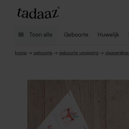
Toon alle
Geboorte
Huwelijk
home
→
geboorte
→
geboorte versiering
→
vlaggenlijn