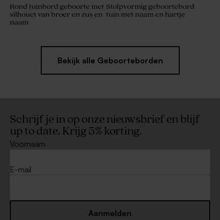
Rond tuinbord geboorte met
Stolpvormig geboortebord
silhouet van broer en zus en
tuin met naam en hartje
naam
Bekijk alle Geboorteborden
Schrijf je in op onze nieuwsbrief en blijf
up to date. Krijg 5% korting.
Voornaam
E-mail
Aanmelden