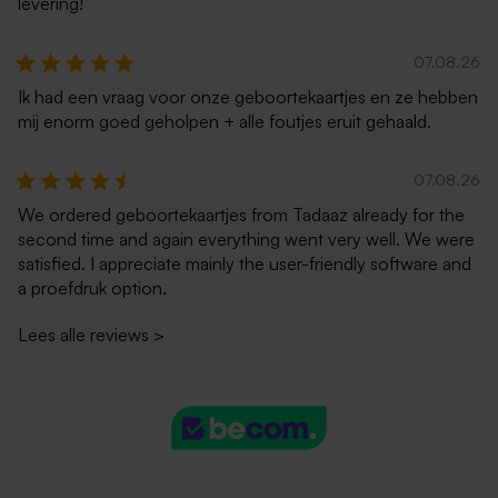
levering!
07.08.26
Ik had een vraag voor onze geboortekaartjes en ze hebben
mij enorm goed geholpen + alle foutjes eruit gehaald.
07.08.26
We ordered geboortekaartjes from Tadaaz already for the
second time and again everything went very well. We were
satisfied. I appreciate mainly the user-friendly software and
a proefdruk option.
Lees alle reviews
>