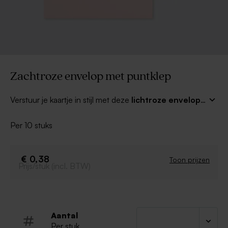
Zachtroze envelop met puntklep
Verstuur je kaartje in stijl met deze
lichtroze envelop
met puntklep
! Combineer met een mooi adresetiket
of een leuke sluitzegel voor een compleet geheel.
Per 10 stuks
€ 0,38
Toon prijzen
Prijs/stuk (incl. BTW)
Aantal
Per stuk