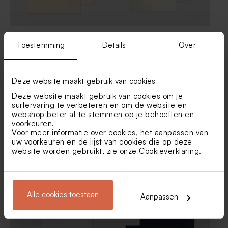
Crèmekleurige enveloppe
Envelop met puntklep in
met puntklep
gerecycleerd papier
Toestemming
Details
Over
Deze website maakt gebruik van cookies
Deze website maakt gebruik van cookies om je
surfervaring te verbeteren en om de website en
webshop beter af te stemmen op je behoeften en
voorkeuren.
Voor meer informatie over cookies, het aanpassen van
uw voorkeuren en de lijst van cookies die op deze
website worden gebruikt, zie onze
Cookieverklaring
.
Eucalyptus groene envelop
Goud metallic envelop
met puntklep
Alle cookies toestaan
Aanpassen