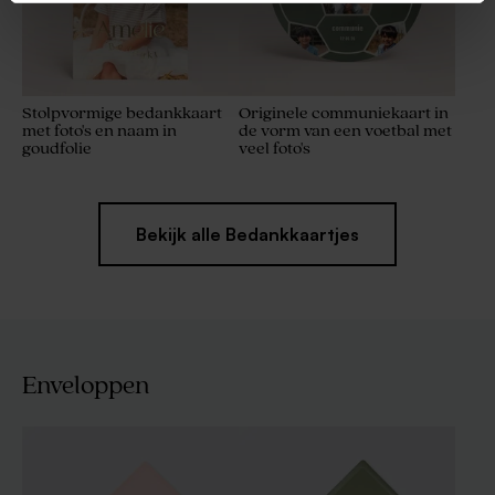
Stolpvormige bedankkaart
Originele communiekaart in
met foto's en naam in
de vorm van een voetbal met
goudfolie
veel foto's
Bekijk alle Bedankkaartjes
Enveloppen