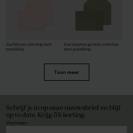
Zachtroze envelop met
Eucalyptus groene envelop
puntklep
met puntklep
Toon meer
Schrijf je in op onze nieuwsbrief en blijf
up to date. Krijg 5% korting.
Voornaam
Eco envelop
Rechthoekige witte envelop