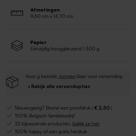
Het lintje wordt standaard meegeleverd.
Afmetingen
9,60 cm x 14,70 cm
Papier
Eénzijdig hoogglanzend | 300 g
Voor
u
besteld,
morgen
klaar voor verzending
› Bekijk alle verzendopties
Nieuwsgierig? Bestel een proefdruk (
€ 2,50
)
100% Belgisch familiebedrijf
22 bijpassende producten,
bekijk ze hier
100% happy of een gratis herdruk