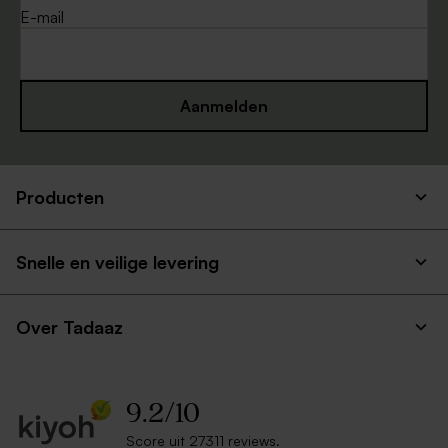
E-mail
Aanmelden
Producten
Leuke witte envelop
Envelop met puntklep in
gerecycleerd papier
Snelle en veilige levering
Over Tadaaz
9.2
/
10
Score uit 27311 reviews.
Goud metallic enveloppe
Envelop roestbruin met