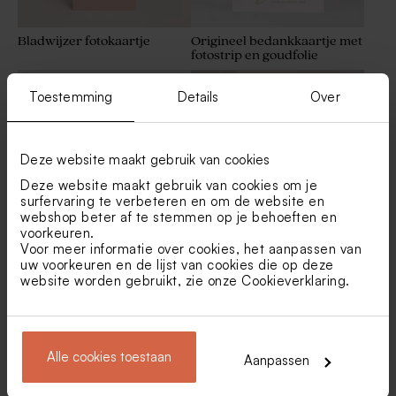
Bladwijzer fotokaartje
Origineel bedankkaartje met
fotostrip en goudfolie
Set van 9 gepersonaliseerde
Vormsel bedankjes:
servetten met fotocollage
crèmekleurige zeepjes -
Toestemming
Details
Over
Avène
Deze website maakt gebruik van cookies
Deze website maakt gebruik van cookies om je
surfervaring te verbeteren en om de website en
webshop beter af te stemmen op je behoeften en
voorkeuren.
Voor meer informatie over cookies, het aanpassen van
Leuke communie
Hip, vijfluik bedankkaartje
uw voorkeuren en de lijst van cookies die op deze
bedankkaart drieluik
met veel foto's en goudfolie
website worden gebruikt, zie onze
Cookieverklaring
.
naam en strikje
Acryl welkomstbord met foto
Mini keramieken
- 60 x 40 cm
bloempotjes - wit als
communie bedanking
Alle cookies toestaan
Aanpassen