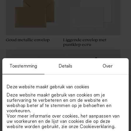
Goud metallic envelop
Liggende envelop met
puntklep ecru
Toestemming
Details
Over
Deze website maakt gebruik van cookies
Deze website maakt gebruik van cookies om je
surfervaring te verbeteren en om de website en
webshop beter af te stemmen op je behoeften en
voorkeuren.
Zachtroze envelop met
Donkerblauwe envelop met
Voor meer informatie over cookies, het aanpassen van
puntklep
puntklep
uw voorkeuren en de lijst van cookies die op deze
website worden gebruikt, zie onze
Cookieverklaring
.