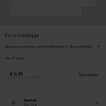
Ecru envelopje
Verstuur je mooie communiekaartjes in deze stijlvolle
off white envelop (22,9 x 16,2 cm).
Een unieke
touch aan je kaartjes voor dit bijzondere moment!
Per 10 stuks
Combineer met een mooie sluitsticker voor de
perfecte look.
€ 0,38
Toon prijzen
Prijs/stuk (incl. BTW)
Aantal
Per stuk