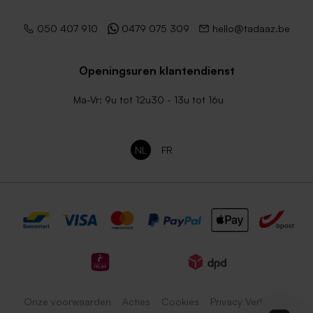
Zilver metallic enveloppe
050 407 910
0479 075 309
hello@tadaaz.be
met puntklep
Openingsuren klantendienst
Ma-Vr: 9u tot 12u30 - 13u tot 16u
NL
FR
Onze voorwaarden
Acties
Cookies
Privacy Verklaring