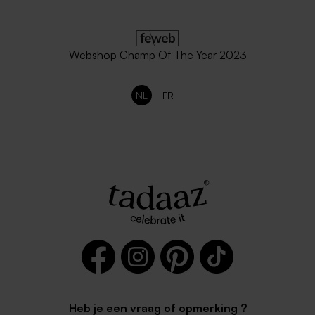
envelop
Webshop Champ Of The Year 2023
NL
FR
Envelop in ecru met
Zwarte enveloppe met
puntklep
puntklep
Heb je een vraag of opmerking ?