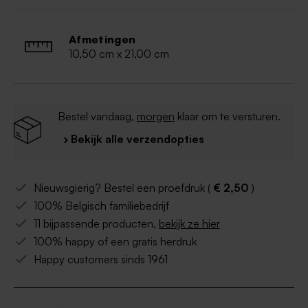
Toevoegen van motiefjes - zoals ringen -
mogelijk
Afmetingen
De kaart wordt los geleverd en dien je nog zelf in elkaar
10,50 cm x 21,00 cm
te zetten.
Buromac referentie: 108.098
Bestel vandaag,
morgen
klaar om te versturen.
› Bekijk alle verzendopties
Nieuwsgierig? Bestel een proefdruk (
€ 2,50
)
100% Belgisch familiebedrijf
11 bijpassende producten,
bekijk ze hier
100% happy of een gratis herdruk
Happy customers sinds 1961