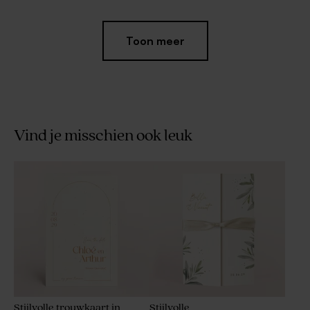
Toon meer
Vind je misschien ook leuk
Gepersonaliseerde zeep met
Biologische
naam | blush pink
bloembommetjes roze per
25 stuks
Stijlvolle trouwkaart in
Stijlvolle