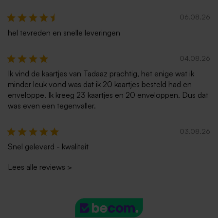
06.08.26
hel tevreden en snelle leveringen
04.08.26
Ik vind de kaartjes van Tadaaz prachtig, het enige wat ik
minder leuk vond was dat ik 20 kaartjes besteld had en
enveloppe. Ik kreeg 23 kaartjes en 20 enveloppen. Dus dat
Lange donkerblauwe
Lange envelop roestbruin
was even een tegenvaller.
envelop met puntklep
03.08.26
Snel geleverd - kwaliteit
Lees alle reviews
>
Lange eco enveloppe
Goudkleurige langwerpige