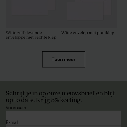
Witte zelfklevende
Witte envelop met puntklep
enveloppe met rechte klep
Toon meer
Schrijf je in op onze nieuwsbrief en blijf
up to date. Krijg 5% korting.
Voornaam
Eucalyptus envelop lang
Zachtroze envelop lang
E-mail