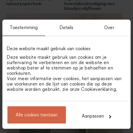
natuurpapierlook
huwelijksuitnodiging met
blaadjes olijfboom
Tetra zakje dusty rose
Artisanale transparante lolly
met droogbloemetjes
Toestemming
Details
Over
Deze website maakt gebruik van cookies
Deze website maakt gebruik van cookies om je
surfervaring te verbeteren en om de website en
webshop beter af te stemmen op je behoeften en
voorkeuren.
Originele
Originele trouwkaart in
Voor meer informatie over cookies, het aanpassen van
huwelijksuitnodiging in
stolpvorm met aparte
uw voorkeuren en de lijst van cookies die op deze
stolpvorm met foto
kaartjes
Velvet doosje rond roze
website worden gebruikt, zie onze
Cookieverklaring
.
Alle cookies toestaan
Aanpassen