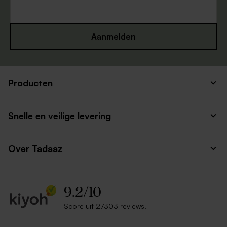
Aanmelden
Producten
Ecru zelfklevende enveloppe
Rode envelop
met rechte klep
Snelle en veilige levering
Over Tadaaz
9.2
/
10
Score uit 27303 reviews.
Trendy witte envelop
Lange envelop gerecycleerd
papier