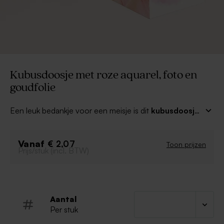
Kubusdoosje met roze aquarel, foto en
goudfolie
Een leuk bedankje voor een meisje is dit
kubusdoosje
met roze aquarel, foto en goudfolie
zeker!
Personaliseer met je naam in schitterende goudfolie en
Vanaf
een mooie foto. Gebruik bij voorkeur een voedselveilig
€ 2,07
Toon prijzen
Prijs/stuk (incl. BTW)
micazakje om snoep in te verpakken. Dit kubusdoosje
dien je zelf nog in elkaar te vouwen.
Aantal
Per stuk