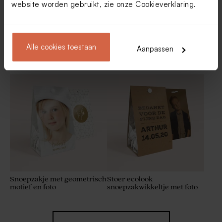
website worden gebruikt, zie onze
Cookieverklaring
.
Alle cookies toestaan
Aanpassen
Stoer eco kubusdoosje
Stijlvol kubusdoosje met
foto's, strikje en naam in
goudfolie
Artisanale lolly transparant
Pink Cloud ronde roze
met droogbloemen
artisanale zeepjes als
lentefeest bedankje
Snoepzakje met geometrisch
Stoer ecolook
motief en foto
snoepzakwikkeltje met foto