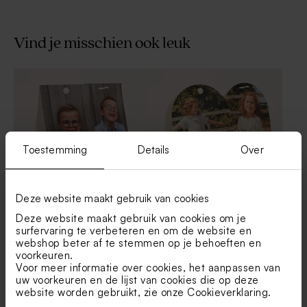
Vind je misschien ook leuk
Hippe menukaart in
Hippe placemat in
natuurpapierlook met foto
natuurpapierlook met
fotocollage
Toestemming
Details
Over
Deze website maakt gebruik van cookies
Snoepzakje met foto's
Afgerond snoepzakje met
Deze website maakt gebruik van cookies om je
foto's en naam in goudfolie
surfervaring te verbeteren en om de website en
webshop beter af te stemmen op je behoeften en
Nieuw
Nieuw
Vlaggenlijn in
Bellenblaassticker in
voorkeuren.
natuurpapierlook met foto's
natuurpapierlook met foto
Voor meer informatie over cookies, het aanpassen van
en naam
uw voorkeuren en de lijst van cookies die op deze
website worden gebruikt, zie onze
Cookieverklaring
.