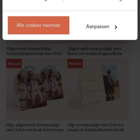
Alle cookies toestaan
Aanpassen
Afgerond snoepzakje
Afgerond snoepzakje met
natuurpapierlook met foto
foto's en naam in goudfolie
Nieuw
Nieuw
Label voor
Staande menukaart
communiebedankjes met
communie op gerecycleerd
foto en naam
papier met naam
Hip, afgerond snoepzakje
Hip snoepzakje met foto en
met foto's en leuk lettertype
naam in kinderhandschrift