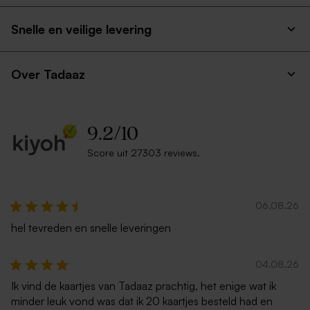
met puntklep
Snelle en veilige levering
Over Tadaaz
9.2
/
10
Score uit 27303 reviews.
Ecru zelfklevende enveloppe
Trendy witte envelop
met rechte klep
06.08.26
hel tevreden en snelle leveringen
04.08.26
Ik vind de kaartjes van Tadaaz prachtig, het enige wat ik
minder leuk vond was dat ik 20 kaartjes besteld had en