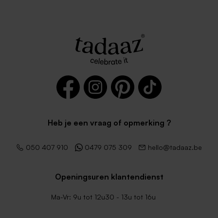
Donkerblauwe envelop lang
Lange eucalyptus envelop
Heb je een vraag of opmerking ?
Lange roestbruine envelop
050 407 910
0479 075 309
hello@tadaaz.be
Openingsuren klantendienst
Ma-Vr: 9u tot 12u30 - 13u tot 16u