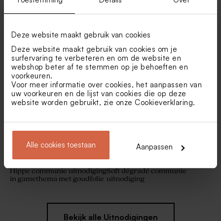
Deze website maakt gebruik van cookies
Trendy communie
Kleurrijke uitnodiging
Deze website maakt gebruik van cookies om je
uitnodiging met strepen en
communie met hippe
surfervaring te verbeteren en om de website en
citroentje
strepen en naam
Ronde sticker communie eco
Sluitsticker 'feestje!' (3,7 cm)
webshop beter af te stemmen op je behoeften en
(3,7 cm)
Nieuw
voorkeuren.
Voor meer informatie over cookies, het aanpassen van
uw voorkeuren en de lijst van cookies die op deze
website worden gebruikt, zie onze
Cookieverklaring
.
Alle cookies toestaan
Aanpassen
Hippe communie uitnodiging
Soft dégradé communie
in gamethema met goudfolie
uitnodiging
Bekijk alle Uitnodigingen