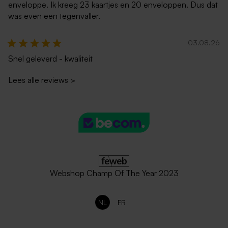
enveloppe. Ik kreeg 23 kaartjes en 20 enveloppen. Dus dat
was even een tegenvaller.
Lange zachtroze envelop
Envelop in ecru met
puntklep
03.08.26
Snel geleverd - kwaliteit
Lees alle reviews
>
Witte zelfklevende
Lange envelop gerecycleerd
enveloppe met rechte klep
papier
Webshop Champ Of The Year 2023
NL
FR