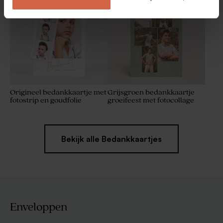
Origineel bedankkaartje met
Grijsgroen bedankkaartje
fotostrip en goudfolie
groeifeest met fotocollage
Bekijk alle Bedankkaartjes
Enveloppen