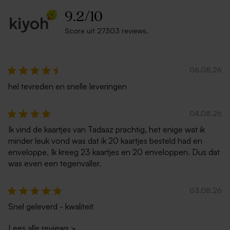
9.2
/
10
Score uit 27303 reviews.
Lange zachtroze envelop
Lange eco enveloppe
06.08.26
hel tevreden en snelle leveringen
04.08.26
Ik vind de kaartjes van Tadaaz prachtig, het enige wat ik
minder leuk vond was dat ik 20 kaartjes besteld had en
Envelop in ecru met
Witte zelfklevende
enveloppe. Ik kreeg 23 kaartjes en 20 enveloppen. Dus dat
puntklep
enveloppe met rechte klep
was even een tegenvaller.
03.08.26
Snel geleverd - kwaliteit
Lees alle reviews
>