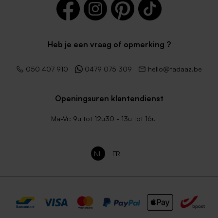
Heb je een vraag of opmerking ?
Goud metallic langwerpige
envelop
050 407 910
0479 075 309
hello@tadaaz.be
Openingsuren klantendienst
Ma-Vr: 9u tot 12u30 - 13u tot 16u
NL
FR