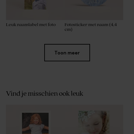
Leuk naamlabel met foto
Fotosticker met naam (4,4
cm)
Toon meer
Vind je misschien ook leuk
Sluitsticker met foto of eigen
Acryl welkomstbord met
motiefje (3,7 cm)
fotocollage en persoonlijke
tekst - 40 x 60 cm