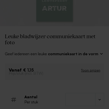
Leuke bladwijzer communiekaart met
foto
Geef iedereen een leuke
communiekaart in de vorm
van een bladwijzer
met foto mee als aandenken van
je geweldige dag. Maak je keuze uit 7 verschillende
Vanaf
kleurvarianten!
€ 1,15
Toon prijzen
Prijs/stuk (incl. BTW)
Enkele kaart
Fotokaart
Bladwijzer formaat
Aantal
Per stuk