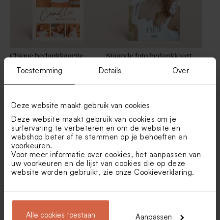
Chique bedankkaartje
Staande foto bedankkaart
communie met fotocollage
communie
Toestemming
Details
Over
en koperfolie
Coole ronde sticker met foto
Snoepzakje met foto's
en naam (3 cm)
Deze website maakt gebruik van cookies
Deze website maakt gebruik van cookies om je
surfervaring te verbeteren en om de website en
webshop beter af te stemmen op je behoeften en
voorkeuren.
Voor meer informatie over cookies, het aanpassen van
uw voorkeuren en de lijst van cookies die op deze
website worden gebruikt, zie onze
Cookieverklaring
.
Leuk bedankkaartje met foto
Bladwijzer communiekaartje
met foto's op gerecycleerd
papier
Magneet groot met eigen foto
Mini keramieken
bloempotjes - wit als
Alle cookies toestaan
communie bedanking
Aanpassen