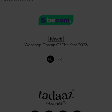
Lange envelop gerecycleerd
Donkerblauwe envelop lang
papier
Webshop Champ Of The Year 2023
NL
FR
Lange eucalyptus envelop
Lange roestbruine envelop