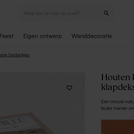
Feest
Eigen ontwerp
Wanddecoratie
atie bedankjes
Houten k
klapdek
Een mooie natu
leuke manier om
traktaties in, 
presentatie. Pe
feestvarken! Ti