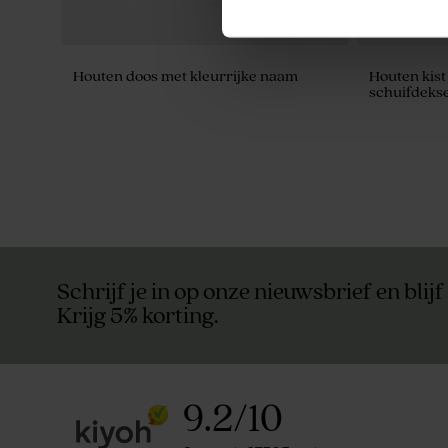
Houten doos met kleurrijke naam
Houten kist 
schuifdekse
Schrijf je in op onze nieuwsbrief en blijf
Krijg 5% korting.
9.2
/
10