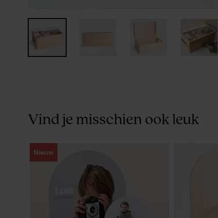
Vind je misschien ook leuk
Nieuw