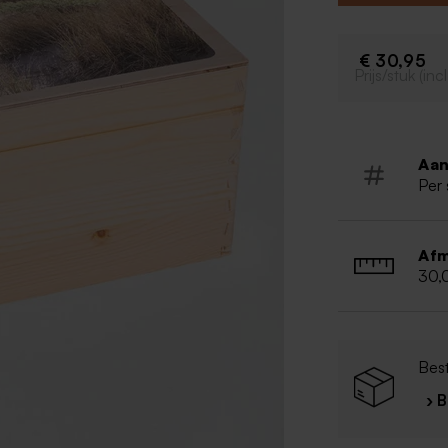
mooiste herinn
Houten 
€ 30,95
Afmeting:
Prijs/stuk (in
Met klapd
Aan
Per 
Afm
30,
Best
› 