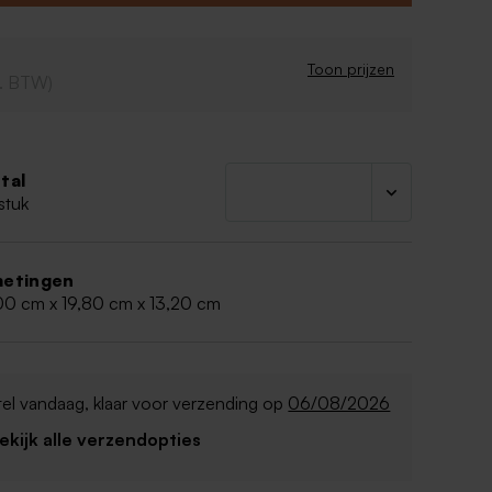
eringen.
memory box
 L29,5xB19.5x H12.9 cm
Toon prijzen
cl. BTW)
eksel
tal
stuk
etingen
00 cm x 19,80 cm x 13,20 cm
el vandaag, klaar voor verzending op
06/08/2026
Bekijk alle verzendopties