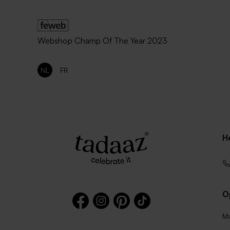
Webshop Champ Of The Year 2023
NL
FR
H
O
Ma