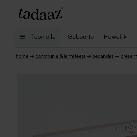
Toon alle
Geboorte
Huwelijk
home
→
communie & lentefeest
→
bedankjes
→
present