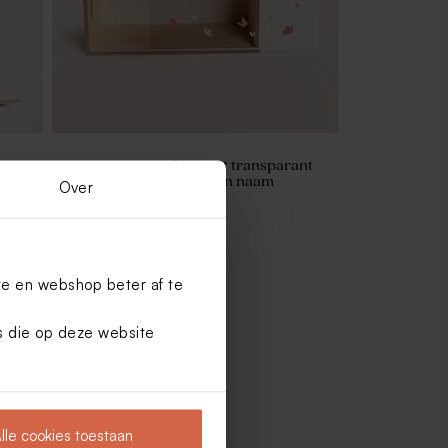
Houten memorybox met transparant
deksel met vlindertjes en naam
Over
te en webshop beter af te
es die op deze website
lle cookies toestaan