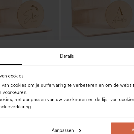
edankjes presentatierek
Presentatie display hout voor
communie traktaties
Details
 formaat
van cookies
van cookies om je surfervaring te verbeteren en om de websi
 voorkeuren.
ookies, het aanpassen van uw voorkeuren en de lijst van cooki
ookieverklaring
.
Aanpassen
A