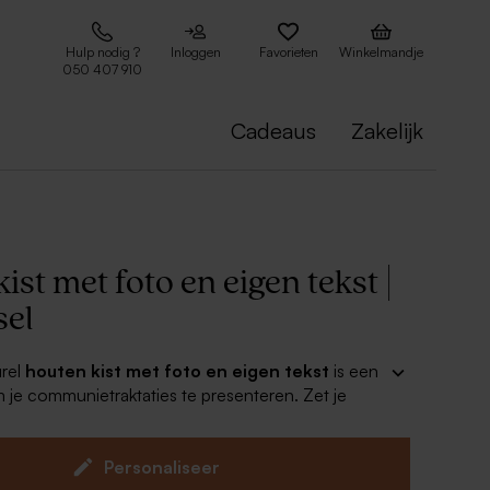
Hulp nodig ?
Inloggen
Favorieten
Winkelmandje
050 407 910
Cadeaus
Zakelijk
ist met foto en eigen tekst |
sel
rel
houten
kist met foto en eigen tekst
is een
 je communietraktaties te presenteren. Zet je
op of rond de box voor een leuke
rsonaliseer met de naam en foto van het
p: gebruik de box achteraf als memorybox voor de
Personaliseer