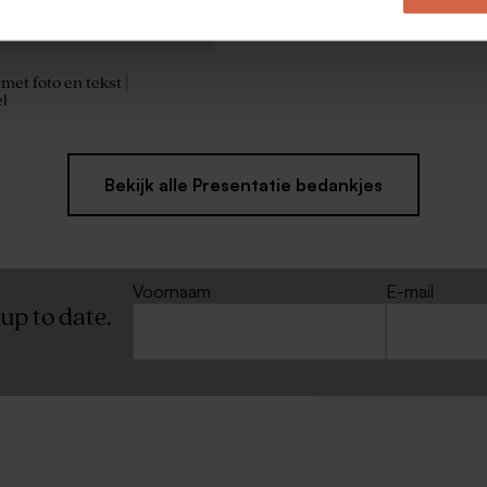
met foto en tekst |
l
Bekijk alle Presentatie bedankjes
Voornaam
E-mail
 up to date.